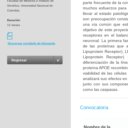
Facultad de Medicina e Instituto de
parte frecuente de la co
Genética, Universidad Nacional de
muchos esfuerzos para 
Colombia
llevar al estado patológ
son preocupación consta
Duración:
una vía común que esta
12 meses
objetivo de este proyec
receptores en el balan
neuronal. La primera fa
Descargar resultado de búsqueda
de las proteínas que 
Lipoprotein Receptor), 
Lipoprotein Receptor
Regresar
diferenciación de la lín
proteína APOE recombina
viabilidad de las célula
analizará sus efectos en
junto con sus component
como las caspasas.
Convocatoria
Nombre de la