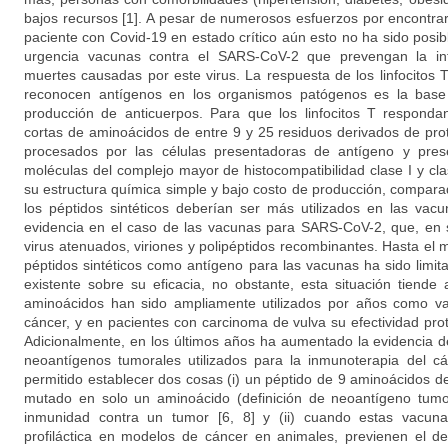
bajos recursos [1]. A pesar de numerosos esfuerzos por encontra
paciente con Covid-19 en estado crítico aún esto no ha sido posib
urgencia vacunas contra el SARS-CoV-2 que prevengan la inf
muertes causadas por este virus. La respuesta de los linfocitos 
reconocen antígenos en los organismos patógenos es la base 
producción de anticuerpos. Para que los linfocitos T responda
cortas de aminoácidos de entre 9 y 25 residuos derivados de pr
procesados por las células presentadoras de antígeno y prese
moléculas del complejo mayor de histocompatibilidad clase I y cla
su estructura química simple y bajo costo de producción, compara
los péptidos sintéticos deberían ser más utilizados en las vac
evidencia en el caso de las vacunas para SARS-CoV-2, que, en
virus atenuados, viriones y polipéptidos recombinantes. Hasta el
péptidos sintéticos como antígeno para las vacunas ha sido limit
existente sobre su eficacia, no obstante, esta situación tiend
aminoácidos han sido ampliamente utilizados por años como va
cáncer, y en pacientes con carcinoma de vulva su efectividad pro
Adicionalmente, en los últimos años ha aumentado la evidencia 
neoantígenos tumorales utilizados para la inmunoterapia del cá
permitido establecer dos cosas (i) un péptido de 9 aminoácidos d
mutado en solo un aminoácido (definición de neoantígeno tumora
inmunidad contra un tumor [6, 8] y (ii) cuando estas vacun
profiláctica en modelos de cáncer en animales, previenen el des