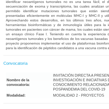
identificar neoantígenos tumorales no es una tarea fácil, el 
secuenciación de exoma y transcriptoma, las cuales analizan u
permitido identificar mutaciones tumorales que están sien
presentadas eficientemente en moléculas MHC-I y MHC-II y util
Aprovechando estos desarrollos, en los últimos tres años, n
herramientas bioinformáticas y de inmunología útiles para la i
tumorales en pacientes con cáncer de mama, los cuales están si
un ensayo clínico Fase I. Teniendo en cuenta la experiencia 
neoantígenos tumorales y los beneficios de los vacunas basadas e
proyecto proponemos implementar el uso de plataformas bioinfo
para la identificación de péptidos candidatos a una vacuna contra
Convocatoria
INVITACIÓN DIRECTA A PRES
Nombre de la
INVESTIGACIÓN E INICIATIVAS
convocatoria:
CONOCIMIENTO RELACIONADA
POSPANDEMIA DEL COVID-19
Modalidad:
MODALIDAD 2 - PROYECTOS