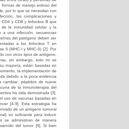
r formas de manejo exitoso del
le, por lo que se necesitan con
ección, las complicaciones y
T CD4 y CD8 y linfocitos B que
de la inmunidad celular y la
n a una infección, secuencias
oteínas del patógeno deben ser
ntadas a los linfocitos T en
se II (MHC-I y MHC-II) [2]. Por
do con otros tipos de antígeno,
unas, sin embargo, esto no se
 su mayoría, están basadas en
 momento, la implementación de
ada debido a la poca evidencia
e a cambiar; péptidos de nueve
cuna de la inmunoterapia del
tectiva ha sida demostrada [3].
del uso de vacunas basadas en
ncer [4-9]. Esta estrategia ha
erivado de un antígeno tumoral
l) es suficiente para inducir
as se administran de manera
arrollo del tumor [9]. Si bien