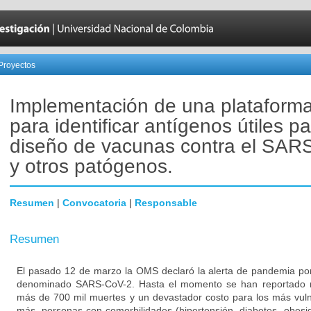
Proyectos
Implementación de una plataforma 
para identificar antígenos útiles pa
diseño de vacunas contra el SAR
y otros patógenos.
Resumen
|
Convocatoria
|
Responsable
Resumen
El pasado 12 de marzo la OMS declaró la alerta de pandemia por
denominado SARS-CoV-2. Hasta el momento se han reportado m
más de 700 mil muertes y un devastador costo para los más vuln
más, personas con comorbilidades (hipertensión, diabetes, obesi