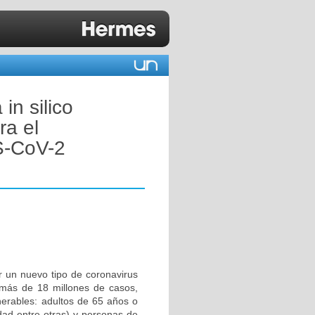
in silico
ra el
S-CoV-2
 un nuevo tipo de coronavirus
ás de 18 millones de casos,
erables: adultos de 65 años o
dad entre otras) y personas de