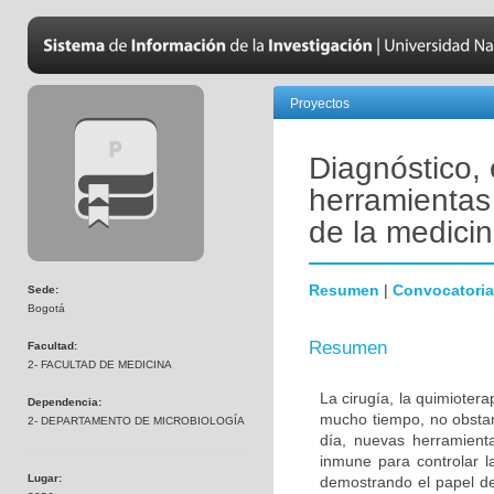
Proyectos
Diagnóstico,
herramientas 
de la medicin
Resumen
|
Convocatoria
Sede:
Bogotá
Resumen
Facultad:
2- FACULTAD DE MEDICINA
La cirugía, la quimiotera
Dependencia:
mucho tiempo, no obstan
2- DEPARTAMENTO DE MICROBIOLOGÍA
día, nuevas herramienta
inmune para controlar l
Lugar:
demostrando el papel de