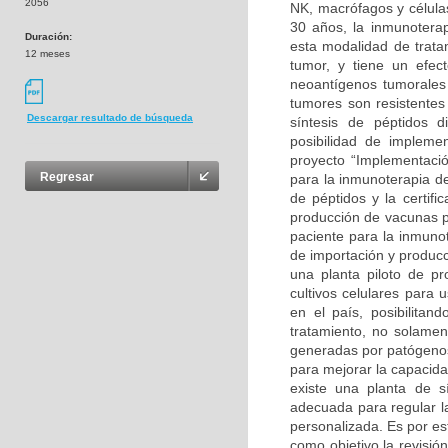
2056
NK, macrófagos y células
30 años, la inmunoterap
Duración:
esta modalidad de trata
12 meses
tumor, y tiene un efec
neoantígenos tumorales
tumores son resistentes
Descargar resultado de búsqueda
síntesis de péptidos d
posibilidad de implem
proyecto “Implementaci
Regresar
para la inmunoterapia d
de péptidos y la certifi
producción de vacunas p
paciente para la inmunot
de importación y producc
una planta piloto de pr
cultivos celulares para 
en el país, posibilita
tratamiento, no solame
generadas por patógeno
para mejorar la capacid
existe una planta de s
adecuada para regular l
personalizada. Es por es
como objetivo la revisión