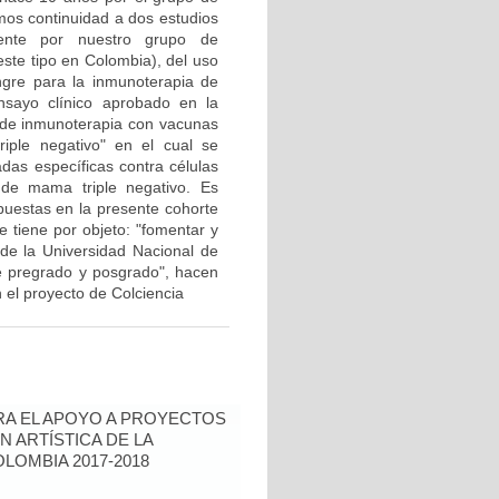
mos continuidad a dos estudios
mente por nuestro grupo de
 este tipo en Colombia), del uso
ngre para la inmunoterapia de
sayo clínico aprobado en la
I de inmunoterapia con vacunas
iple negativo" en el cual se
das específicas contra células
 de mama triple negativo. Es
puestas en la presente cohorte
 tiene por objeto: "fomentar y
a de la Universidad Nacional de
de pregrado y posgrado", hacen
el proyecto de Colciencia
RA EL APOYO A PROYECTOS
N ARTÍSTICA DE LA
LOMBIA 2017-2018