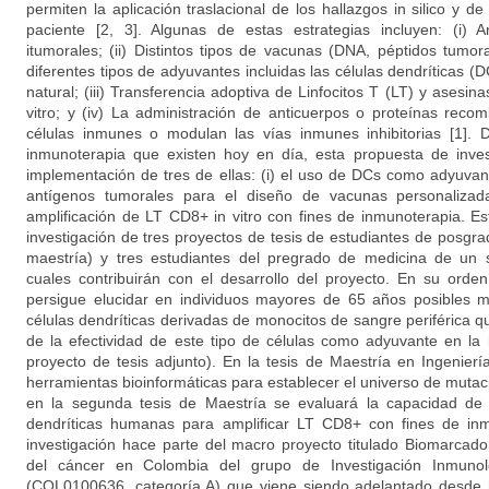
permiten la aplicación traslacional de los hallazgos in silico y de
paciente [2, 3]. Algunas de estas estrategias incluyen: (i) 
itumorales; (ii) Distintos tipos de vacunas (DNA, péptidos tumor
diferentes tipos de adyuvantes incluidas las células dendríticas
natural; (iii) Transferencia adoptiva de Linfocitos T (LT) y asesin
vitro; y (iv) La administración de anticuerpos o proteínas reco
células inmunes o modulan las vías inmunes inhibitorias [1]. D
inmunoterapia que existen hoy en día, esta propuesta de invest
implementación de tres de ellas: (i) el uso de DCs como adyuvante;
antígenos tumorales para el diseño de vacunas personalizadas
amplificación de LT CD8+ in vitro con fines de inmunoterapia. E
investigación de tres proyectos de tesis de estudiantes de posgr
maestría) y tres estudiantes del pregrado de medicina de un se
cuales contribuirán con el desarrollo del proyecto. En su orde
persigue elucidar en individuos mayores de 65 años posibles 
células dendríticas derivadas de monocitos de sangre periférica que
de la efectividad de este tipo de células como adyuvante en la
proyecto de tesis adjunto). En la tesis de Maestría en Ingenie
herramientas bioinformáticas para establecer el universo de muta
en la segunda tesis de Maestría se evaluará la capacidad de d
dendríticas humanas para amplificar LT CD8+ con fines de inm
investigación hace parte del macro proyecto titulado Biomarcad
del cáncer en Colombia del grupo de Investigación Inmunolo
(COL0100636, categoría A) que viene siendo adelantado desde 