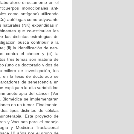
 laboratorio directamente en el
Anticuerpos monoclonales ant-
ales como antígeno) utilizando
 (DCs) autólogas como adyuvante
as naturales (NK) expandidas in
mbinantes que co-estimulan las
e las distintas estrategias de
igación busca contribuir a la
 (ii) la identificación de neo-
 contra el cáncer y (iii) la
stos tres temas son materia de
ado (uno de doctorado y dos de
millero de investigación, los
n, en la tesis de doctorado se
marcadores de senescencia en
 expliquen la alta variabilidad
 inmunoterapia del cáncer (Ver
ría Biomédica se implementaran
ciones en un tumor. Finalmente,
os tipos distintos de células
unoterapia. Este proyecto de
ores y Vacunas para el manejo
gía y Medicina Traslacional
hace 10 años por el grupo de