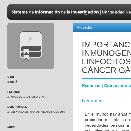
Proyectos
IMPORTANC
INMUNOGENI
LINFOCITOS
CÁNCER GÁ
Sede:
Bogotá
Resumen
|
Convocatoria
Facultad:
2- FACULTAD DE MEDICINA
Resumen
Dependencia:
2- DEPARTAMENTO DE MICROBIOLOGÍA
En el mundo hay anualm
presentan en países en v
necesidades básicas in
Lugar:
etiológicamente relacion