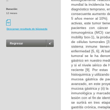
---
mundial la incidencia h
diagnóstico temprano, e
Duración:
12 meses
consecuente aumento de 
5 años menor al 10%). 
activas, este tumor tien
pacientes con cáncer
Descargar resultado de búsqueda
inmunogénica (MCI) car
mobility box-1), la prod
de células tumorales [3,
Regresar
sistema inmune tienen
enfermedad [5, 6]. Al ba
tumoral se le ha denomi
gástrico en nuestro med
y si el nivele sérico d
reciente [9]. Por estas
histoquimica y utilizand
mucosa gástrica de paci
avanzado, en este proyect
mucosa gástrica y (ii) l
inmunológica y marcador
lesión con el fin de iden
se surtirá en tres eta
gastritis crónica, metapla