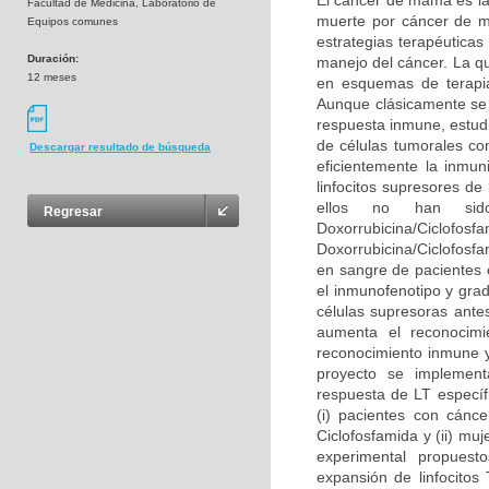
El cáncer de mama es la
Facultad de Medicina, Laboratorio de
muerte por cáncer de mu
Equipos comunes
estrategias terapéutica
Duración:
manejo del cáncer. La qu
12 meses
en esquemas de terapi
Aunque clásicamente se 
respuesta inmune, estudi
de células tumorales co
Descargar resultado de búsqueda
eficientemente la inmun
linfocitos supresores de
ellos no han sid
Regresar
Doxorrubicina/Ciclofo
Doxorrubicina/Ciclofosfa
en sangre de pacientes 
el inmunofenotipo y grad
células supresoras antes
aumenta el reconocimi
reconocimiento inmune y
proyecto se implementa
respuesta de LT específ
(i) pacientes con cánc
Ciclofosfamida y (ii) mu
experimental propuest
expansión de linfocitos