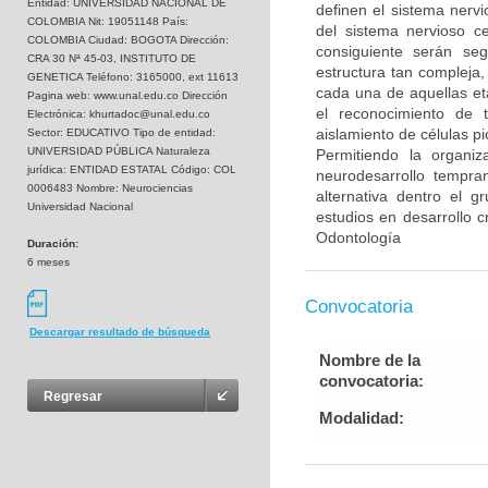
Entidad: UNIVERSIDAD NACIONAL DE
definen el sistema nervi
COLOMBIA Nit: 19051148 País:
del sistema nervioso c
COLOMBIA Ciudad: BOGOTA Dirección:
consiguiente serán se
CRA 30 Nª 45-03, INSTITUTO DE
estructura tan compleja,
GENETICA Teléfono: 3165000, ext 11613
cada una de aquellas et
Pagina web: www.unal.edu.co Dirección
el reconocimiento de t
Electrónica: khurtadoc@unal.edu.co
aislamiento de células p
Sector: EDUCATIVO Tipo de entidad:
UNIVERSIDAD PÚBLICA Naturaleza
Permitiendo la organi
jurídica: ENTIDAD ESTATAL Código: COL
neurodesarrollo tempran
0006483 Nombre: Neurociencias
alternativa dentro el 
Universidad Nacional
estudios en desarrollo c
Odontología
Duración:
6 meses
Convocatoria
Descargar resultado de búsqueda
Nombre de la
convocatoria:
Regresar
Modalidad: