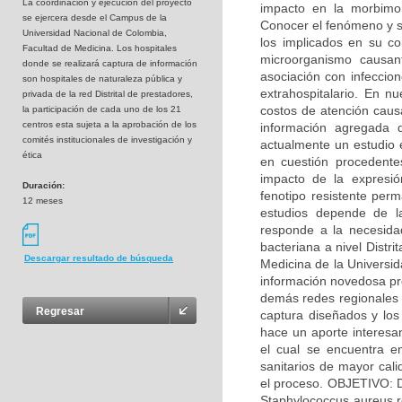
La coordinaciòn y ejecución del proyecto
impacto en la morbimo
se ejercera desde el Campus de la
Conocer el fenómeno y s
Universidad Nacional de Colombia,
los implicados en su co
Facultad de Medicina. Los hospitales
microorganismo causan
donde se realizará captura de información
asociación con infeccion
son hospitales de naturaleza pública y
extrahospitalario. En n
privada de la red Distrital de prestadores,
costos de atención causa
la participación de cada uno de los 21
centros esta sujeta a la aprobación de los
información agregada d
comités institucionales de investigación y
actualmente un estudio 
ética
en cuestión procedente
impacto de la expresió
Duración:
fenotipo resistente perm
12 meses
estudios depende de l
responde a la necesidad
bacteriana a nivel Distr
Descargar resultado de búsqueda
Medicina de la Universi
información novedosa pro
demás redes regionales d
Regresar
captura diseñados y los 
hace un aporte interesan
el cual se encuentra en
sanitarios de mayor cali
el proceso. OBJETIVO: D
Staphylococcus aureus re