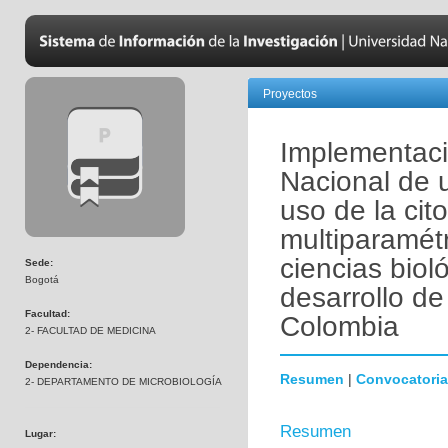
Proyectos
Implementaci
Nacional de 
uso de la cito
multiparamétr
ciencias biol
Sede:
Bogotá
desarrollo de
Facultad:
Colombia
2- FACULTAD DE MEDICINA
Dependencia:
Resumen
|
Convocatoria
2- DEPARTAMENTO DE MICROBIOLOGÍA
Resumen
Lugar: