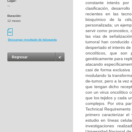
Lugar:
constante interés por
---
clasificación, desarrol
recientes en las tecn
Duración:
bioquímico de la cél
12 meses
personalizada; un ejemp
servir como pronostico, 
las vías de señalizaci
Descargar resultado de búsqueda
tumoral han conducido a
despertado el interés de 
oncolíticos, que son 
Regresar
genéticamente para repli
atacando específicament
casi de forma exclusiva 
modulando la transforma
de-tumor, pero a la vez 
que tengan dicho recept
con un virus oncolítico
que los tejidos y cada u
complejos. Por otra pa
Technical Requirements 
primero caracterizar el 
estudio en líneas celul
investigaciones reali
Universidad Nacional de 