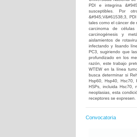
PDI e integrina &#945
susceptibles. Por ot
&#945;V&#61538;3, PDI 
tales como el cáncer de 
carcinoma de células
carcinogénesis y metá
aislamientos de rotavir
infectando y lisando lí
PC3, sugiriendo que las
profundizado en los me
razón, este trabajo pre
WTEW en la línea tumo
busca determinar si Re
Hsp60, Hsp40, Hsc70, P
HSPs, incluida Hsc70, 
neoplasias, esta condici
receptores se expresen.
Convocatoria