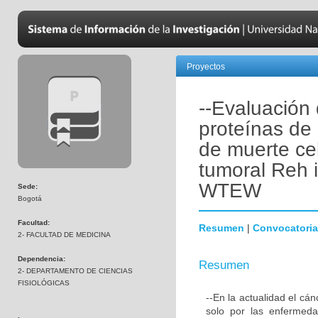
Proyectos
--Evaluación 
proteínas de
de muerte cel
tumoral Reh i
WTEW
Sede:
Bogotá
Facultad:
Resumen
|
Convocatoria
2- FACULTAD DE MEDICINA
Dependencia:
Resumen
2- DEPARTAMENTO DE CIENCIAS
FISIOLÓGICAS
--En la actualidad el cá
solo por las enfermeda