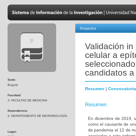
Proyectos
Validación in
celular a ep
seleccionado 
candidatos a 
Sede:
Bogotá
Resumen
|
Convocatoria
Facultad:
2- FACULTAD DE MEDICINA
Resumen
Dependencia:
2- DEPARTAMENTO DE MICROBIOLOGÍA
En diciembre de 2019, u
como el causante de una
de pandemia el 12 de ma
Lugar:
asociadas a esta enferm