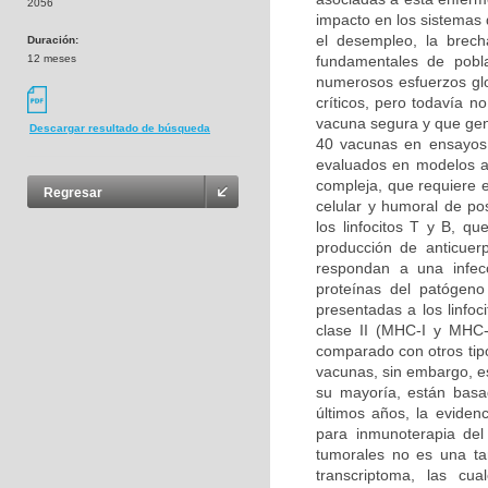
2056
impacto en los sistemas 
el desempleo, la brech
Duración:
12 meses
fundamentales de pobl
numerosos esfuerzos glo
críticos, pero todavía n
vacuna segura y que gen
Descargar resultado de búsqueda
40 vacunas en ensayos 
evaluados en modelos a
compleja, que requiere e
Regresar
celular y humoral de pos
los linfocitos T y B, 
producción de anticuer
respondan a una infec
proteínas del patógeno
presentadas a los linfoc
clase II (MHC-I y MHC-I
comparado con otros tipo
vacunas, sin embargo, e
su mayoría, están basad
últimos años, la eviden
para inmunoterapia del
tumorales no es una ta
transcriptoma, las cua