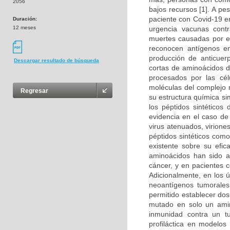
2056
bajos recursos [1]. A p
paciente con Covid-19 en
Duración:
12 meses
urgencia vacunas cont
muertes causadas por es
reconocen antígenos en
producción de anticuer
Descargar resultado de búsqueda
cortas de aminoácidos d
procesados por las cél
moléculas del complejo m
Regresar
su estructura química si
los péptidos sintéticos
evidencia en el caso d
virus atenuados, virion
péptidos sintéticos com
existente sobre su efic
aminoácidos han sido a
cáncer, y en pacientes c
Adicionalmente, en los 
neoantígenos tumorales 
permitido establecer do
mutado en solo un amino
inmunidad contra un t
profiláctica en modelos