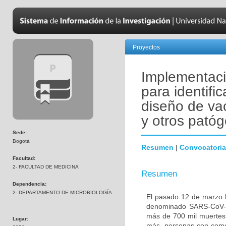
Proyectos
Implementació
para identific
diseño de va
y otros pató
Sede:
Bogotá
Resumen
|
Convocatoria
Facultad:
2- FACULTAD DE MEDICINA
Resumen
Dependencia:
2- DEPARTAMENTO DE MICROBIOLOGÍA
El pasado 12 de marzo l
denominado SARS-CoV-2
más de 700 mil muertes 
Lugar:
más, personas con comor