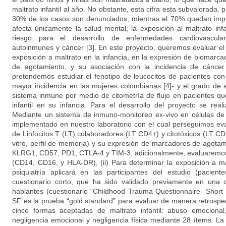
maltrato infantil al año. No obstante, esta cifra esta subvalorada,
30% de los casos son denunciados, mientras el 70% quedan impune
afecta únicamente la salud mental; la exposición al maltrato inf
riesgo para el desarrollo de enfermedades cardiovascular
autoinmunes y cáncer [3]. En este proyecto, queremos evaluar e
exposición a maltrato en la infancia, en la expresión de biomar
de agotamiento, y su asociación con la incidencia de cánce
pretendemos estudiar el fenotipo de leucocitos de pacientes c
mayor incidencia en las mujeres colombianas [4]- y el grado de
sistema inmune por medio de citometría de flujo en pacientes que
infantil en su infancia. Para el desarrollo del proyecto se reali
Mediante un sistema de inmuno-monitoreo ex-vivo en células de 
implementado en nuestro laboratorio con el cual perseguimos eva
de Linfocitos T (LT) colaboradores (LT CD4+) y citotóxicos (LT CD
vitro, perfil de memoria) y su expresión de marcadores de agot
KLRG1, CD57, PD1, CTLA-4 y TIM-3, adicionalmente, evaluaremos
(CD14, CD16, y HLA-DR), (ii) Para determinar la exposición a mal
psiquiatría aplicará en las participantes del estudio (paci
cuestionario corto, que ha sido validado previamente en una 
hablantes (cuestionario “Childhood Trauma Questionnaire- Short
SF es la prueba “gold standard” para evaluar de manera retrospecti
cinco formas aceptadas de maltrato infantil: abuso emocional
negligencia emocional y negligencia física mediante 28 ítems. La f