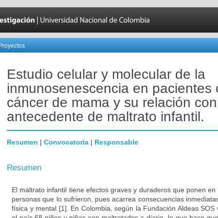
Proyectos
Estudio celular y molecular de la
inmunosenescencia en pacientes 
cáncer de mama y su relación con
antecedente de maltrato infantil.
Resumen
|
Convocatoria
|
Responsable
Resumen
El maltrato infantil tiene efectos graves y duraderos que ponen en 
personas que lo sufrieron, pues acarrea consecuencias inmediata
física y mental [1]. En Colombia, según la Fundación Aldeas SOS
el país 68 niños y niñas son maltratados a diario, lo que hace q