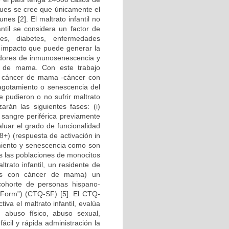
 pues se cree que únicamente el
s [2]. El maltrato infantil no
antil se considera un factor de
es, diabetes, enfermedades
l impacto que puede generar la
cadores de inmunosenescencia y
r de mama. Con este trabajo
on cáncer de mama -cáncer con
 agotamiento o senescencia del
 pudieron o no sufrir maltrato
zarán las siguientes fases: (i)
sangre periférica previamente
luar el grado de funcionalidad
8+) (respuesta de activación in
amiento y senescencia como son
 las poblaciones de monocitos
trato infantil, un residente de
entes con cáncer de mama) un
cohorte de personas hispano-
 Form”) (CTQ-SF) [5]. El CTQ-
va el maltrato infantil, evalúa
, abuso físico, abuso sexual,
ácil y rápida administración la