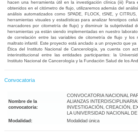
hacen una herramienta útil en la investigación clínica (iii) Par
obtenidos en el citómetro de flujo, utilizaremos además del anál
análisis automatizados como SPADE, FLOCK, tSNE, y CITRUS, 
herramientas visuales y estadísticas para analizar fenotipos cel
marcadores por citometría de flujo) y disminuir la subjetividad d
herramientas ya están siendo implementadas en nuestro laboratori
de correlación entre las variables de citometría de flujo y los 
maltrato infantil. Este proyecto está anclado a un proyecto que y
Ética del Instituto Nacional de Cancerología, ya cuenta con ac
interinstitucional entre las entidades participantes: la Univer
Instituto Nacional de Cancerología y la Fundación Salud de los An
Convocatoria
CONVOCATORIA NACIONAL PA
Nombre de la
ALIANZAS INTERDISCIPLINARI
convocatoria:
INVESTIGACIÓN, CREACIÓN, 
LA UNIVERSIDAD NACIONAL DE 
Modalidad:
Modalidad única