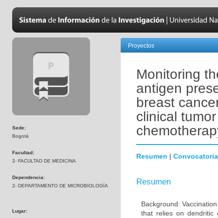
Proyectos
Monitoring t
antigen prese
breast cancer
clinical tumo
chemotherap
Sede:
Bogotá
Facultad:
Resumen
|
Convocatoria
2- FACULTAD DE MEDICINA
Dependencia:
Resumen
2- DEPARTAMENTO DE MICROBIOLOGÍA
Background: Vaccination 
Lugar:
that relies on dendritic