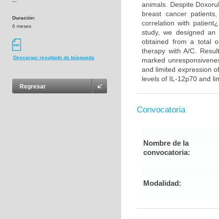
---
animals. Despite Doxorub
breast cancer patients
Duración:
correlation with patient
6 meses
study, we designed an 
obtained from a total o
therapy with A/C. Resul
Descargar resultado de búsqueda
marked unresponsiveness
and limited expression 
levels of IL-12p70 and l
Regresar
Convocatoria
Nombre de la
convocatoria:
Modalidad: