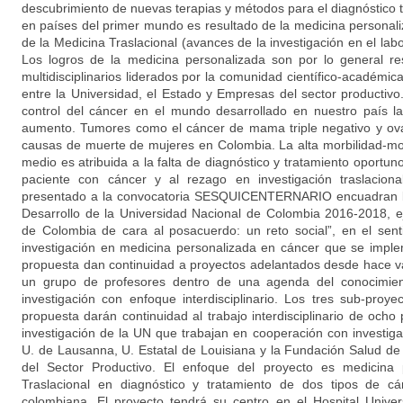
descubrimiento de nuevas terapias y métodos para el diagnóstico
en países del primer mundo es resultado de la medicina persona
de la Medicina Traslacional (avances de la investigación en el labo
Los logros de la medicina personalizada son por lo general re
multidisciplinarios liderados por la comunidad científico-académica
entre la Universidad, el Estado y Empresas del sector productivo
control del cáncer en el mundo desarrollado en nuestro país l
aumento. Tumores como el cáncer de mama triple negativo y ovar
causas de muerte de mujeres en Colombia. La alta morbilidad-mo
medio es atribuida a la falta de diagnóstico y tratamiento oportuno
paciente con cáncer y al rezago en investigación traslaciona
presentado a la convocatoria SESQUICENTERNARIO encuadran bi
Desarrollo de la Universidad Nacional de Colombia 2016-2018, e
de Colombia de cara al posacuerdo: un reto social”, en el sent
investigación en medicina personalizada en cáncer que se impl
propuesta dan continuidad a proyectos adelantados desde hace v
un grupo de profesores dentro de una agenda del conocimien
investigación con enfoque interdisciplinario. Los tres sub-pro
propuesta darán continuidad al trabajo interdisciplinario de och
investigación de la UN que trabajan en cooperación con investig
U. de Lausanna, U. Estatal de Louisiana y la Fundación Salud d
del Sector Productivo. El enfoque del proyecto es medicina p
Traslacional en diagnóstico y tratamiento de dos tipos de c
colombiana. El proyecto tendrá su centro en el Hospital Univer