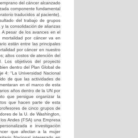
 temprano del cáncer alcanzado
lizada componente fundamental
ratorio traducidos al paciente).
sultado del trabajo de grupos
 y la consolidación de alianzas
. A pesar de los avances en el
a mortalidad por cáncer va en
io están entre las principales
rtalidad por cáncer en nuestro
s; altos costos de atención del
l. Los objetivos del proyecto
en dentro del Plan Global de
je 4: “La Universidad Nacional
ido de que las actividades de
ementaran en el marco de esta
arios años dentro de la UN por
to que persigue organizar la
yectos que hacen parte de esta
o profesores de cinco grupos de
adores de la U. de Washington,
e los Andes (FSA) una Empresa
ersonalizada e investigación
áncer que afectan a la mujer
sitario Nacional interesado en