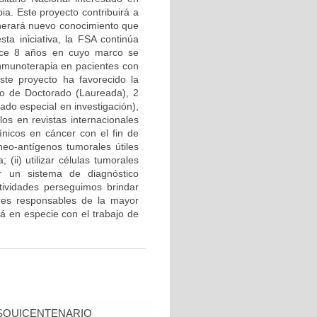
ia. Este proyecto contribuirá a
enerará nuevo conocimiento que
sta iniciativa, la FSA continúa
hace 8 años en cuyo marco se
inmunoterapia en pacientes con
ste proyecto ha favorecido la
uno de Doctorado (Laureada), 2
ado especial en investigación),
los en revistas internacionales
ínicos en cáncer con el fin de
neo-antígenos tumorales útiles
ii) utilizar células tumorales
r un sistema de diagnóstico
tividades perseguimos brindar
ores responsables de la mayor
á en especie con el trabajo de
SQUICENTENARIO