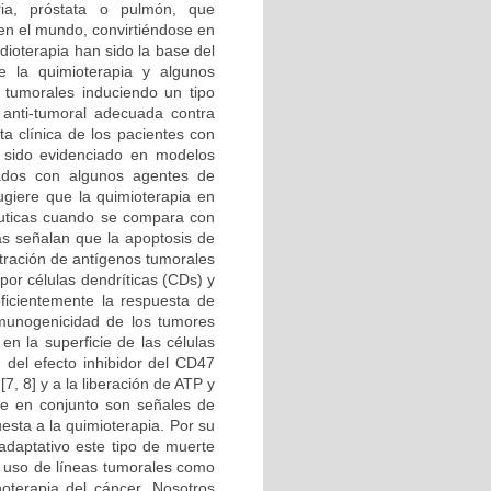
ria, próstata o pulmón, que
en el mundo, convirtiéndose en
dioterapia han sido la base del
e la quimioterapia y algunos
s tumorales induciendo un tipo
 anti-tumoral adecuada contra
a clínica de los pacientes con
 sido evidenciado en modelos
tados con algunos agentes de
ugiere que la quimioterapia en
éuticas cuando se compara con
ias señalan que la apoptosis de
ntración de antígenos tumorales
por células dendríticas (CDs) y
eficientemente la respuesta de
inmunogenicidad de los tumores
en la superficie de las células
 del efecto inhibidor del CD47
7, 8] y a la liberación de ATP y
ue en conjunto son señales de
esta a la quimioterapia. Por su
adaptativo este tipo de muerte
l uso de líneas tumorales como
oterapia del cáncer. Nosotros