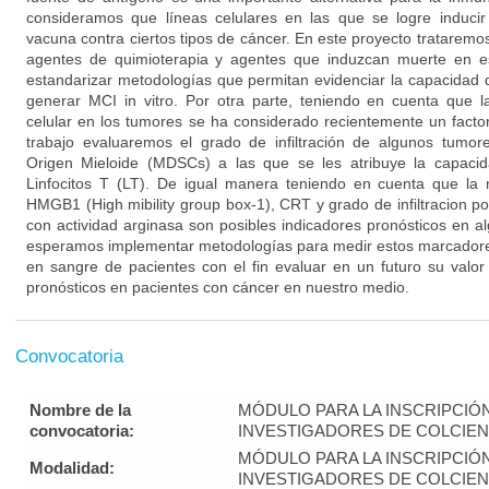
consideramos que líneas celulares en las que se logre induci
vacuna contra ciertos tipos de cáncer. En este proyecto trataremos
agentes de quimioterapia y agentes que induzcan muerte en e
estandarizar metodologías que permitan evidenciar la capacidad
generar MCI in vitro. Por otra parte, teniendo en cuenta que las
celular en los tumores se ha considerado recientemente un facto
trabajo evaluaremos el grado de infiltración de algunos tumo
Origen Mieloide (MDSCs) a las que se les atribuye la capacid
Linfocitos T (LT). De igual manera teniendo en cuenta que la 
HMGB1 (High mibility group box-1), CRT y grado de infiltracion
con actividad arginasa son posibles indicadores pronósticos en a
esperamos implementar metodologías para medir estos marcadores
en sangre de pacientes con el fin evaluar en un futuro su valo
pronósticos en pacientes con cáncer en nuestro medio.
Convocatoria
Nombre de la
MÓDULO PARA LA INSCRIPCIÓ
convocatoria:
INVESTIGADORES DE COLCIENC
MÓDULO PARA LA INSCRIPCIÓ
Modalidad:
INVESTIGADORES DE COLCIENC