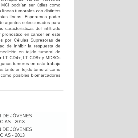
r MCI podrían ser útiles como
 líneas tumorales con distintos
stas líneas. Esperamos poder
 de agentes seleccionados para
 características del infiltrado
r pronostico en cáncer en este
res por Células Supresoras de
ad de inhibir la respuesta de
medición en tejido tumoral de
 por LT CD4+; LT CD8+ y MDSCs
lgunos tumores en este trabajo
 tanto en tejido tumoral como
r como posibles biomarcadores
N DE JÓVENES
IAS - 2013
N DE JÓVENES
IAS - 2013