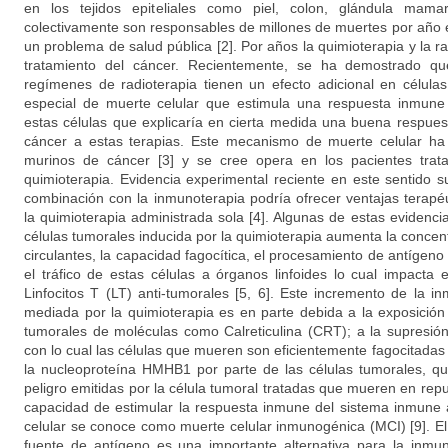
en los tejidos epiteliales como piel, colon, glándula mama
colectivamente son responsables de millones de muertes por año 
un problema de salud pública [2]. Por años la quimioterapia y la ra
tratamiento del cáncer. Recientemente, se ha demostrado qu
regímenes de radioterapia tienen un efecto adicional en célula
especial de muerte celular que estimula una respuesta inmune
estas células que explicaría en cierta medida una buena respuest
cáncer a estas terapias. Este mecanismo de muerte celular ha
murinos de cáncer [3] y se cree opera en los pacientes tra
quimioterapia. Evidencia experimental reciente en este sentido s
combinación con la inmunoterapia podría ofrecer ventajas terap
la quimioterapia administrada sola [4]. Algunas de estas evidenc
células tumorales inducida por la quimioterapia aumenta la conce
circulantes, la capacidad fagocítica, el procesamiento de antígeno 
el tráfico de estas células a órganos linfoides lo cual impacta 
Linfocitos T (LT) anti-tumorales [5, 6]. Este incremento de la 
mediada por la quimioterapia es en parte debida a la exposición 
tumorales de moléculas como Calreticulina (CRT); a la supresión
con lo cual las células que mueren son eficientemente fagocitadas [
la nucleoproteína HMHB1 por parte de las células tumorales, q
peligro emitidas por la célula tumoral tratadas que mueren en repu
capacidad de estimular la respuesta inmune del sistema inmune 
celular se conoce como muerte celular inmunogénica (MCI) [9]. E
fuente de antígeno es una importante alternativa para la inmun