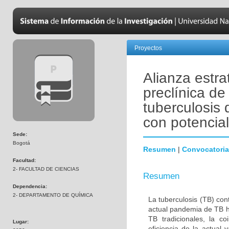
Proyectos
Alianza estra
preclínica d
tuberculosis 
con potencia
Sede:
Bogotá
Resumen
|
Convocatoria
Facultad:
2- FACULTAD DE CIENCIAS
Resumen
Dependencia:
2- DEPARTAMENTO DE QUÍMICA
La tuberculosis (TB) co
actual pandemia de TB ha
TB tradicionales, la c
Lugar:
eficiencia de la actual