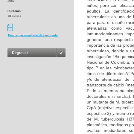
2050
niños, pero con eficaci
adultos. La identifica
Duración:
18 meses
tuberculosis es una de 
para para el diseño raci
atenuadas como vac
inmunodominantes imp
Descargar resultado de búsqueda
generan una respuesta c
importancia de las prote
tuberculoso, debido a s
Regresar
investigación “Bioquími
Nacional de Colombia, h
tipo P en las micobacte
iónica de diferentes ATP
y/o de atenuación del b
transporte de calcio (me
P de la membrana plasm
doctorales en marcha). 
un mutante de M. tuberc
CtpA (objetivo específi
específico 2) y murino (
de M. tuberculosis H3
plasmática, mediados po
evaluar mediadores so