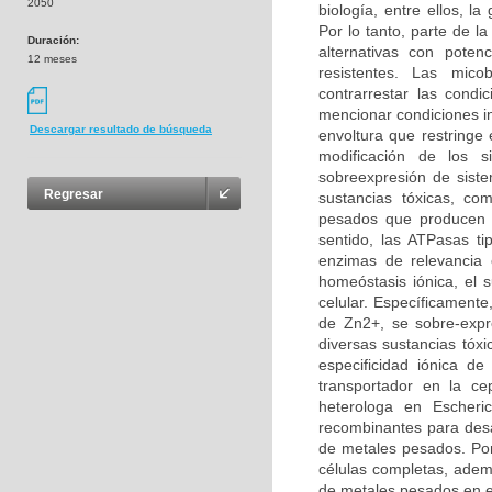
2050
biología, entre ellos, 
Por lo tanto, parte de la
Duración:
alternativas con poten
12 meses
resistentes. Las mico
contrarrestar las condi
mencionar condiciones i
Descargar resultado de búsqueda
envoltura que restringe
modificación de los 
sobreexpresión de sistem
Regresar
sustancias tóxicas, c
pesados que producen u
sentido, las ATPasas t
enzimas de relevancia e
homeóstasis iónica, el 
celular. Específicament
de Zn2+, se sobre-expre
diversas sustancias tóx
especificidad iónica d
transportador en la c
heterologa en Escheri
recombinantes para desa
de metales pesados. Por
células completas, adem
de metales pesados en el