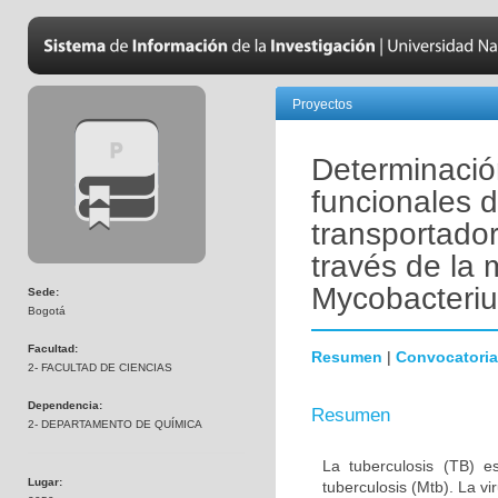
Proyectos
Determinación
funcionales 
transportado
través de la
Mycobacteriu
Sede:
Bogotá
Facultad:
Resumen
|
Convocatoria
2- FACULTAD DE CIENCIAS
Dependencia:
Resumen
2- DEPARTAMENTO DE QUÍMICA
La tuberculosis (TB) e
Lugar:
tuberculosis (Mtb). La vi