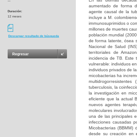
En las últimas décadas
---
aumentado de forma dr
agente causal de la tu
Duración:
12 meses
incluye a M. colombiens
immunosuprimidos o con
millones de muertes caus
población mundial (2000
Descargar resultado de búsqueda
de forma latente, ósea s
Nacional de Salud (INS
territoriales de Amaz
Regresar
incidencia de TB. Este 
vulnerable: individuos e
individuos privados de la
micobacterias ha increm
multidrogorresistente
tuberculosis, la coinfecc
la investigación en mi
eficiente que la actual
nuevos agentes terapéu
moleculares involucrados
una de las principales 
infecciones causadas p
Micobacterias (BBMM) d
desde su creación en 