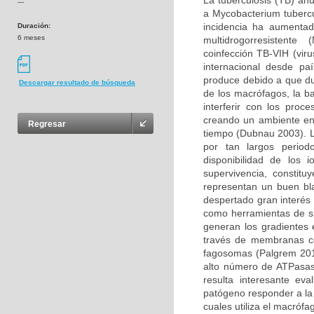
La tuberculosis (TB) an
---
a Mycobacterium tuberc
incidencia ha aumenta
Duración:
6 meses
multidrogorresistent
coinfección TB-VIH (vir
internacional desde pa
produce debido a que dur
Descargar resultado de búsqueda
de los macrófagos, la b
interferir con los pro
creando un ambiente en 
Regresar
tiempo (Dubnau 2003). L
por tan largos perio
disponibilidad de los 
supervivencia, constitu
representan un buen bl
despertado gran interés 
como herramientas de su
generan los gradientes 
través de membranas cel
fagosomas (Palgrem 2011
alto número de ATPasas
resulta interesante ev
patógeno responder a la 
cuales utiliza el macrófa