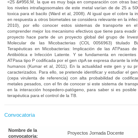
<25 &#956;M, la que es muy baja en comparación con otras bac
los niveles intrafagosomales de este metal varían de de 25 a 5
toxica para el bacilo (Ward et al, 2008). Al igual que el cobre la
en respuesta a otros biometales se considera relevante en la infec
2010), por ello conocer estos sistemas de transporte en el
comprender mejor los mecanismo efectivos que tiene para evadir 
proyecto hace parte de un proyecto global del grupo de Invest
Molecular de las Micobacterias (COL 0056963) titulado 
Terapéuticas en Micobacterias: Implicación de las ATPasas d
Antibiótica e Infección Latente. Y se fundamenta en recientes
ATPasa tipo P codificada por el gen ctpA se expresa durante la infe
humanos (Kumar et al, 2011). En la actualidad este gen y su pr
caracterizados. Para ello, se pretende identificar y estudiar el g
(cepa virulenta de referencia) con alta probabilidad de codifi
metales pesados, con el fin de conocer si este sistema de transp
en la interacción hospedero-patógeno, para saber si es posibl
terapéutica para el control de la TB.
Convocatoria
Nombre de la
Proyectos Jornada Docente
convocatoria: