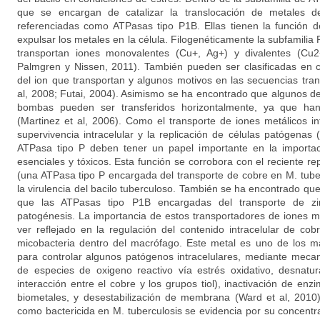
que se encargan de catalizar la translocación de metales
referenciadas como ATPasas tipo P1B. Ellas tienen la función d
expulsar los metales en la célula. Filogenéticamente la subfamili
transportan iones monovalentes (Cu+, Ag+) y divalentes (Cu
Palmgren y Nissen, 2011). También pueden ser clasificadas en
del ion que transportan y algunos motivos en las secuencias tra
al, 2008; Futai, 2004). Asimismo se ha encontrado que algunos de
bombas pueden ser transferidos horizontalmente, ya que han
(Martinez et al, 2006). Como el transporte de iones metálicos in
supervivencia intracelular y la replicación de células patógenas 
ATPasa tipo P deben tener un papel importante en la importac
esenciales y tóxicos. Esta función se corrobora con el reciente re
(una ATPasa tipo P encargada del transporte de cobre en M. tuber
la virulencia del bacilo tuberculoso. También se ha encontrado qu
que las ATPasas tipo P1B encargadas del transporte de zi
patogénesis. La importancia de estos transportadores de iones me
ver reflejado en la regulación del contenido intracelular de cob
micobacteria dentro del macrófago. Este metal es uno de los má
para controlar algunos patógenos intracelulares, mediante meca
de especies de oxigeno reactivo vía estrés oxidativo, desnatur
interacción entre el cobre y los grupos tiol), inactivación de enzi
biometales, y desestabilización de membrana (Ward et al, 2010
como bactericida en M. tuberculosis se evidencia por su concentr