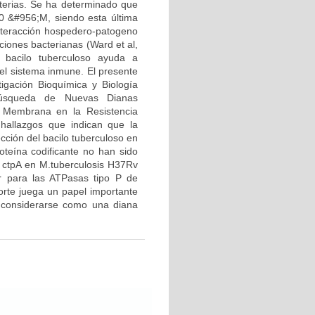
terias. Se ha determinado que
00 &#956;M, siendo esta última
 interacción hospedero-patogeno
ciones bacterianas (Ward et al,
 bacilo tuberculoso ayuda a
el sistema inmune. El presente
igación Bioquímica y Biología
Búsqueda de Nuevas Dianas
e Membrana en la Resistencia
 hallazgos que indican que la
cción del bacilo tuberculoso en
oteína codificante no han sido
en ctpA en M.tuberculosis H37Rv
car para las ATPasas tipo P de
orte juega un papel importante
e considerarse como una diana