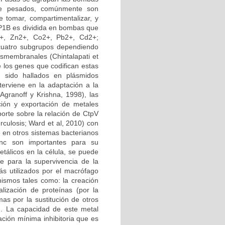
 de pesados, comúnmente son
e tomar, compartimentalizar, y
a P1B es dividida en bombas que
2+, Zn2+, Co2+, Pb2+, Cd2+;
 cuatro subgrupos dependiendo
nsmembranales (Chintalapati et
 los genes que codifican estas
 sido hallados en plásmidos
terviene en la adaptación a la
(Agranoff y Krishna, 1998), las
ión y exportación de metales
porte sobre la relación de CtpV
culosis; Ward et al, 2010) con
e en otros sistemas bacterianos
nc son importantes para su
tálicos en la célula, se puede
re para la supervivencia de la
s utilizados por el macrófago
nismos tales como: la creación
alización de proteínas (por la
mas por la sustitución de otros
). La capacidad de este metal
ación mínima inhibitoria que es