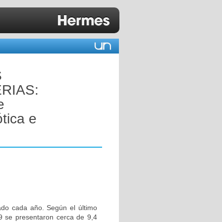
S
RIAS:
e
tica e
tado cada año. Según el último
9 se presentaron cerca de 9,4