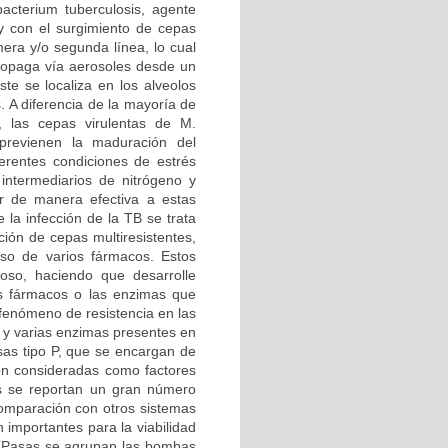
cterium tuberculosis, agente
 y con el surgimiento de cepas
era y/o segunda línea, lo cual
propaga vía aerosoles desde un
ste se localiza en los alveolos
 A diferencia de la mayoría de
, las cepas virulentas de M.
 previenen la maduración del
erentes condiciones de estrés
 intermediarios de nitrógeno y
er de manera efectiva a estas
la infección de la TB se trata
ción de cepas multiresistentes,
so de varios fármacos. Estos
loso, haciendo que desarrolle
os fármacos o las enzimas que
 fenómeno de resistencia en las
o y varias enzimas presentes en
sas tipo P, que se encargan de
son consideradas como factores
is se reportan un gran número
 comparación con otros sistemas
 importantes para la viabilidad
 ATPasas se agrupan las bombas