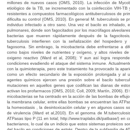
millones de nuevos casos (OMS, 2010). La infección de Mycoba
etiológico de la TB, se incrementado con la coinfección VIH-TB
resistentes a compuestos farmacológicos antituberculosos de prim
dificulta su control (OMS, 2010). En general M. tuberculosis se 
individuo infectado a otro sano. Una vez el bacilo es inhalado, e
pulmonares, donde son fagocitados por los macrófagos alveolares.
bacterias que mueren rápidamente después de la fagocitosis
tuberculosis interfieren con la señalización del hospedero y
fagosoma. Sin embrago, la micobacteria debe enfrentarse a dif
como bajos niveles de nutrientes y oxígeno, y altos niveles de
oxigeno reactivo (Ward et al, 2008); Y aun así logra respond
condiciones evadiendo el ataque del sistema inmune. Actualmente 
con la quimioterapia, pero este tratamiento ha provocado la apari
como un efecto secundario de la exposición prolongada y al u
agentes químicos ejercen una presión sobre el bacilo tubercu
mutaciones en aquellos genes que codifican las dianas de est
activan los profarmacos (OMS, 2010; Coll, 2009; Martín, 2006). El
micobacterias se ha centrado en la acción de las bombas de efluj
la membrana celular, entre ellas bombas se encuentran las ATPa
la homeostasis , la desintoxicación celular y en algunos casos 
de virulencia (Ward et al,2010). En el genoma de M.tuberculos
ATPasas tipo P (11 en total; http://www.traplabs.dk/patbase/) en
bacterianos, lo cual da un indicio que estos sistemas proteicos son
del bacilo en condiciones de estrés. Dentro de la subfamilia de