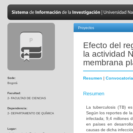
Proyectos
Efecto del re
la actividad 
membrana pla
Resumen
|
Convocatoria
Sede:
Bogotá
Resumen
Facultad:
2- FACULTAD DE CIENCIAS
La tuberculosis (TB) e
Dependencia:
Según los reportes de la
2- DEPARTAMENTO DE QUÍMICA
infectada; 9,4 millones
en países en desarrol
Lugar:
causas de dicha infección