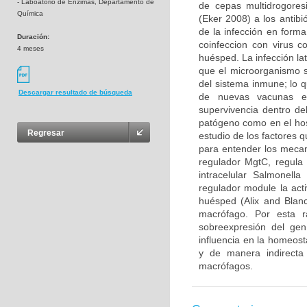
- Laboatorio de Enzimas, Departamento de
de cepas multidrogore
Química
(Eker 2008) a los antibi
de la infección en forma
Duración:
coinfeccion con virus 
4 meses
huésped. La infección lat
que el microorganismo 
del sistema inmune; lo q
Descargar resultado de búsqueda
de nuevas vacunas e
supervivencia dentro de
patógeno como en el hos
Regresar
estudio de los factores 
para entender los mecan
regulador MgtC, regula 
intracelular Salmonell
regulador module la act
huésped (Alix and Blan
macrófago. Por esta r
sobreexpresión del ge
influencia en la homeost
y de manera indirecta 
macrófagos.