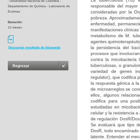
La tuberculosis (TB) 
- Universidad Nacional de Colombia -
responsable del mayor
Departamento de Química - Laboratorio de
consideradas por la Or
Enzimas
pobreza. Aproximadament
Duración:
enfermedad, permanecien
12 meses
manifestaciones clínica
metabolismo de M. tuber
agentes quimioterapéuti
la persistencia del ba
Descargar resultado de búsqueda
procesos que involucran 
contra la micobacteria 
tuberculosas, o granulo
Regresar
variedad de genes ind
regulator), que codific
la respuesta génica a l
de microarreglos se co
ellos, algunos relacio
codifica para una pos
estudiadas en micobact
celular y la resistencia 
de regulación DosR/DosS
Se evaluará que tipo de
DosR, todo encaminado a 
latente. Entender el mec