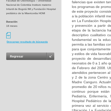
Facultad de Odontología – Universidad
falencias que existen ta
Nacional de Colombia Instituto materno
los programas de promoci
Infantil de Bogotá IMI y Fundación Hospital
de este proyecto consis
pediátrico de la Misericordia HOMI
a la población infantil m
en La Fundación Hospita
Duración:
y prevención a partir d
18 meses
etapa de la lactancia 
descriptivo cualitativo 
fundamental es la educa
Descargar resultado de búsqueda
permita a las familias c
para que conjuntamente 
y estilos de vida favorab
Regresar
proyecto de desarrollar
neonatos de 0 a 1 año q
de Febrero del 2008. Ubi
atendidos pertenecen al
y 2 de la zona Centro 
Madre Canguro. Actualm
promedio de 20 niños nu
continuo porque están 
Pediatría, Enfermería,
Hospital Pediátrico de 
primera vez al servicio
Ubicación La Fundación