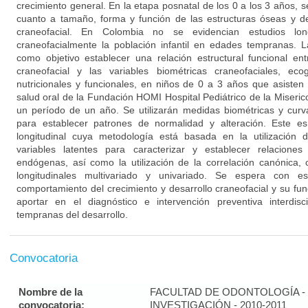
crecimiento general. En la etapa posnatal de los 0 a los 3 años,
cuanto a tamaño, forma y función de las estructuras óseas y de
craneofacial. En Colombia no se evidencian estudios long
craneofacialmente la población infantil en edades tempranas. L
como objetivo establecer una relación estructural funcional ent
craneofacial y las variables biométricas craneofaciales, eco
nutricionales y funcionales, en niños de 0 a 3 años que asisten 
salud oral de la Fundación HOMI Hospital Pediátrico de la Misericor
un período de un año. Se utilizarán medidas biométricas y curv
para establecer patrones de normalidad y alteración. Este es
longitudinal cuya metodología está basada en la utilización 
variables latentes para caracterizar y establecer relacione
endógenas, así como la utilización de la correlación canónica,
longitudinales multivariado y univariado. Se espera con es
comportamiento del crecimiento y desarrollo craneofacial y su fu
aportar en el diagnóstico e intervención preventiva interdis
tempranas del desarrollo.
Convocatoria
Nombre de la
FACULTAD DE ODONTOLOGÍA - 
convocatoria:
INVESTIGACIÓN - 2010-2011