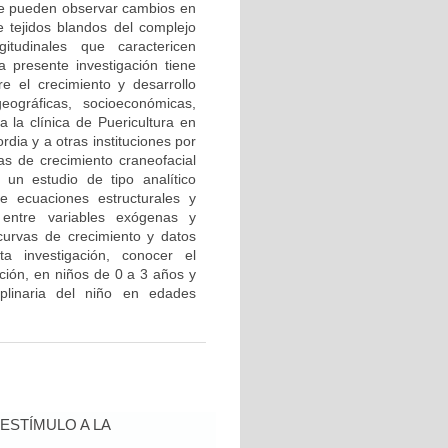
 se pueden observar cambios en
 tejidos blandos del complejo
itudinales que caractericen
a presente investigación tiene
re el crecimiento y desarrollo
geográficas, socioeconómicas,
a la clínica de Puericultura en
dia y a otras instituciones por
as de crecimiento craneofacial
 un estudio de tipo analítico
de ecuaciones estructurales y
s entre variables exógenas y
 curvas de crecimiento y datos
ta investigación, conocer el
nción, en niños de 0 a 3 años y
ciplinaria del niño en edades
ESTÍMULO A LA