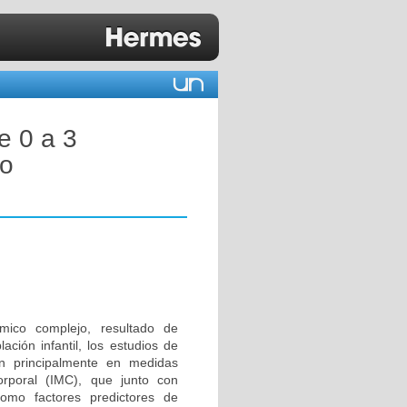
e 0 a 3
so
ámico complejo, resultado de
ación infantil, los estudios de
an principalmente en medidas
orporal (IMC), que junto con
como factores predictores de