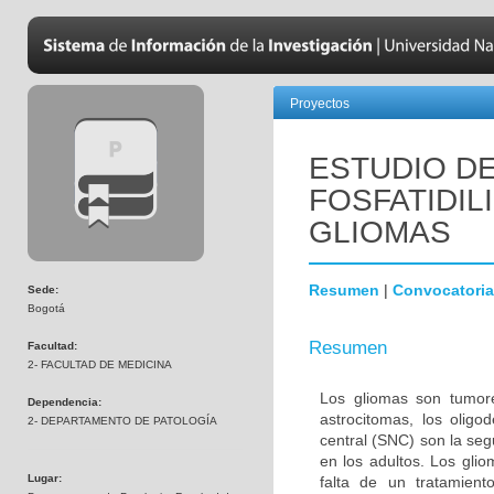
Proyectos
ESTUDIO DE
FOSFATIDIL
GLIOMAS
Resumen
|
Convocatoria
Sede:
Bogotá
Resumen
Facultad:
2- FACULTAD DE MEDICINA
Los gliomas son tumore
Dependencia:
astrocitomas, los olig
2- DEPARTAMENTO DE PATOLOGÍA
central (SNC) son la s
en los adultos. Los gli
Lugar:
falta de un tratamien