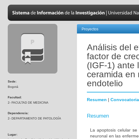
Proyectos
Análisis del 
factor de crec
(IGF-1) ante 
ceramida en 
endotelio
Sede:
Bogotá
Facultad:
Resumen
|
Convocatoria
2- FACULTAD DE MEDICINA
Dependencia:
Resumen
2- DEPARTAMENTO DE PATOLOGÍA
La apoptosis celular se
Lugar:
neuronal en las enferm