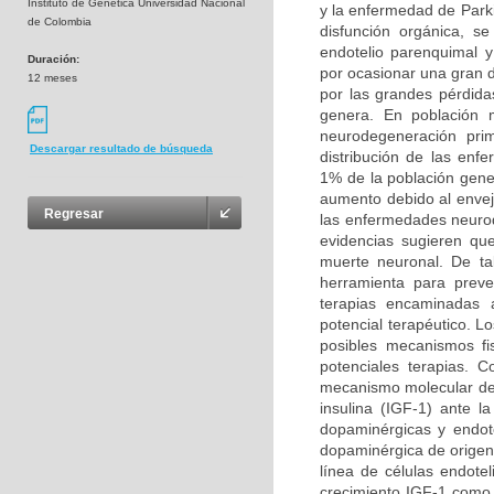
Instituto de Genética Universidad Nacional
y la enfermedad de Park
de Colombia
disfunción orgánica, s
endotelio parenquimal 
Duración:
por ocasionar una gran 
12 meses
por las grandes pérdida
genera. En población 
neurodegeneración prim
Descargar resultado de búsqueda
distribución de las en
1% de la población gene
aumento debido al enveje
Regresar
las enfermedades neurod
evidencias sugieren qu
muerte neuronal. De ta
herramienta para preven
terapias encaminadas a
potencial terapéutico. L
posibles mecanismos fi
potenciales terapias. 
mecanismo molecular del 
insulina (IGF-1) ante 
dopaminérgicas y endote
dopaminérgica de origen 
línea de células endotel
crecimiento IGF-1 como a