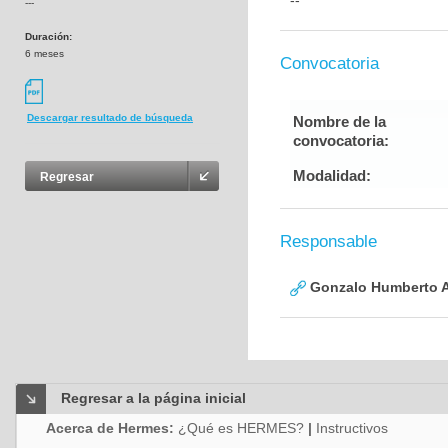
--
---
Duración:
6 meses
Convocatoria
Descargar resultado de búsqueda
Nombre de la
convocatoria:
Modalidad:
Regresar
Responsable
Gonzalo Humberto A
Regresar a la página inicial
Acerca de Hermes:
¿Qué es HERMES?
|
Instructivos