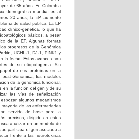
 mayor de 65 años. En Colombia
ia demográfica mundial es al
imos 20 años, la EP, aumente
roblema de salud publica. La EP
d clínico-genética, lo que ha
iopatológicos básicos, a pesar
tico de la EP. Algunas formas
 los progresos de la Genómica
 Parkin, UCHL-1, DJ-1, PINK1 y
ta la fecha. Estos avances han
tes de su etiopatogenia. Sin
papel de sus proteínas en la
ra post-Genómica, los modelos
ción de la genómica funcional,
s en la función del gen y de su
izar las vías de señalización
do esbozar algunos mecanismos
 la mayoría de las enfermedades
 han servido de base para la
ás precisos, dirigidos a estos
busca analizar en un modelo de
ue participa el gen asociado a
ctor frente a las neurotoxinas