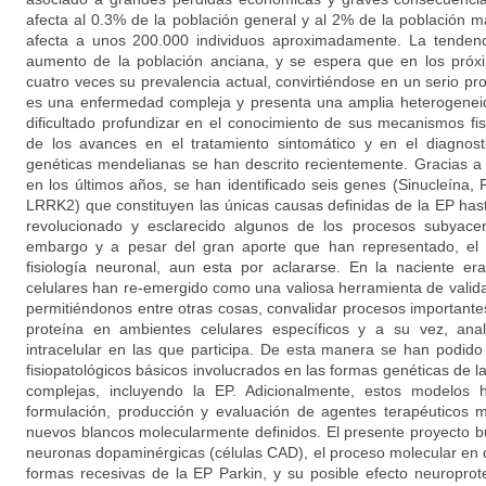
afecta al 0.3% de la población general y al 2% de la población
afecta a unos 200.000 individuos aproximadamente. La tendenc
aumento de la población anciana, y se espera que en los próx
cuatro veces su prevalencia actual, convirtiéndose en un serio p
es una enfermedad compleja y presenta una amplia heterogeneida
dificultado profundizar en el conocimiento de sus mecanismos fis
de los avances en el tratamiento sintomático y en el diagnos
genéticas mendelianas se han descrito recientemente. Gracias a
en los últimos años, se han identificado seis genes (Sinucleína,
LRRK2) que constituyen las únicas causas definidas de la EP has
revolucionado y esclarecido algunos de los procesos subyacen
embargo y a pesar del gran aporte que han representado, el 
fisiología neuronal, aun esta por aclararse. En la naciente e
celulares han re-emergido como una valiosa herramienta de valida
permitiéndonos entre otras cosas, convalidar procesos importante
proteína en ambientes celulares específicos y a su vez, anal
intracelular en las que participa. De esta manera se han podi
fisiopatológicos básicos involucrados en las formas genéticas de
complejas, incluyendo la EP. Adicionalmente, estos modelos
formulación, producción y evaluación de agentes terapéuticos m
nuevos blancos molecularmente definidos. El presente proyecto 
neuronas dopaminérgicas (células CAD), el proceso molecular en q
formas recesivas de la EP Parkin, y su posible efecto neuroprote