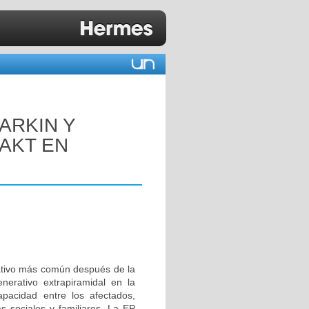
ARKIN Y
/AKT EN
ativo más común después de la
erativo extrapiramidal en la
apacidad entre los afectados,
 sociales y familiares. La EP