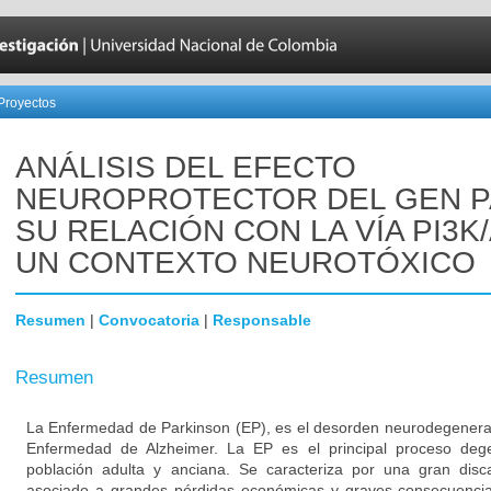
Proyectos
ANÁLISIS DEL EFECTO
NEUROPROTECTOR DEL GEN P
SU RELACIÓN CON LA VÍA PI3K
UN CONTEXTO NEUROTÓXICO
Resumen
|
Convocatoria
|
Responsable
Resumen
La Enfermedad de Parkinson (EP), es el desorden neurodegener
Enfermedad de Alzheimer. La EP es el principal proceso degen
población adulta y anciana. Se caracteriza por una gran disc
asociado a grandes pérdidas económicas y graves consecuencias