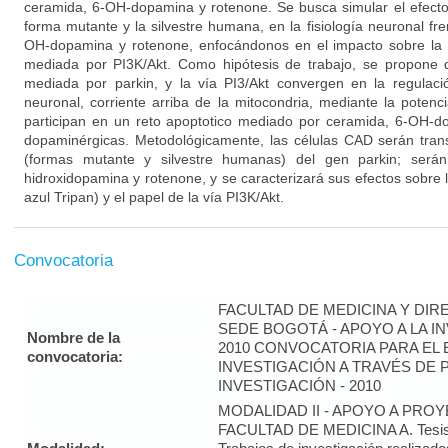
ceramida, 6-OH-dopamina y rotenone. Se busca simular el efecto
forma mutante y la silvestre humana, en la fisiología neuronal fr
OH-dopamina y rotenone, enfocándonos en el impacto sobre la 
mediada por PI3K/Akt. Como hipótesis de trabajo, se propone 
mediada por parkin, y la vía PI3/Akt convergen en la regulaci
neuronal, corriente arriba de la mitocondria, mediante la poten
participan en un reto apoptotico mediado por ceramida, 6-OH-d
dopaminérgicas. Metodológicamente, las células CAD serán tran
(formas mutante y silvestre humanas) del gen parkin; será
hidroxidopamina y rotenone, y se caracterizará sus efectos sobre l
azul Tripan) y el papel de la vía PI3K/Akt.
Convocatoria
FACULTAD DE MEDICINA Y DIR
SEDE BOGOTÁ - APOYO A LA I
Nombre de la
2010 CONVOCATORIA PARA EL 
convocatoria:
INVESTIGACIÓN A TRAVÉS DE
INVESTIGACIÓN - 2010
MODALIDAD II - APOYO A PRO
FACULTAD DE MEDICINA A. Tesis 