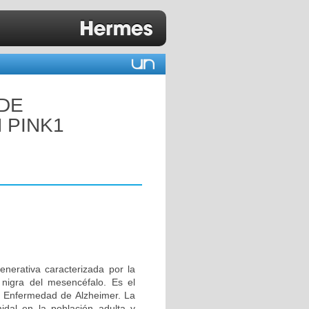
 DE
 PINK1
erativa caracterizada por la
 nigra del mesencéfalo. Es el
 Enfermedad de Alzheimer. La
idal en la población adulta y