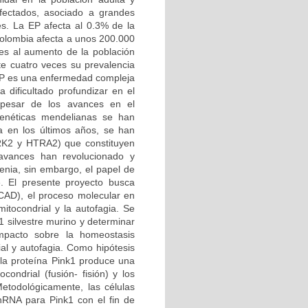
afectados, asociado a grandes
es. La EP afecta al 0.3% de la
Colombia afecta a unos 200.000
es al aumento de la población
e cuatro veces su prevalencia
 EP es una enfermedad compleja
 dificultado profundizar en el
 pesar de los avances en el
genéticas mendelianas se han
a en los últimos años, se han
RRK2 y HTRA2) que constituyen
 avances han revolucionado y
enia, sin embargo, el papel de
e. El presente proyecto busca
CAD), el proceso molecular en
mitocondrial y la autofagia. Se
1 silvestre murino y determinar
mpacto sobre la homeostasis
ial y autofagia. Como hipótesis
 la proteína Pink1 produce una
condrial (fusión- fisión) y los
etodológicamente, las células
shRNA para Pink1 con el fin de