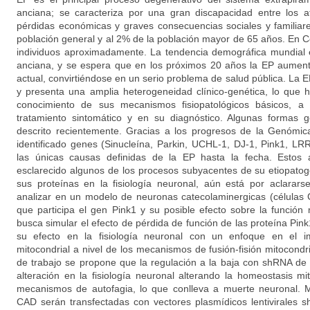
anciana; se caracteriza por una gran discapacidad entre los 
pérdidas económicas y graves consecuencias sociales y familiar
población general y al 2% de la población mayor de 65 años. En 
individuos aproximadamente. La tendencia demográfica mundial 
anciana, y se espera que en los próximos 20 años la EP aument
actual, convirtiéndose en un serio problema de salud pública. La
y presenta una amplia heterogeneidad clínico-genética, lo que ha
conocimiento de sus mecanismos fisiopatológicos básicos, a
tratamiento sintomático y en su diagnóstico. Algunas formas 
descrito recientemente. Gracias a los progresos de la Genómic
identificado genes (Sinucleína, Parkin, UCHL-1, DJ-1, Pink1, L
las únicas causas definidas de la EP hasta la fecha. Estos
esclarecido algunos de los procesos subyacentes de su etiopatog
sus proteínas en la fisiología neuronal, aún está por aclarars
analizar en un modelo de neuronas catecolaminergicas (células 
que participa el gen Pink1 y su posible efecto sobre la función 
busca simular el efecto de pérdida de función de las proteína Pink
su efecto en la fisiología neuronal con un enfoque en el i
mitocondrial a nivel de los mecanismos de fusión-fisión mitocondr
de trabajo se propone que la regulación a la baja con shRNA de
alteración en la fisiología neuronal alterando la homeostasis mito
mecanismos de autofagia, lo que conlleva a muerte neuronal. M
CAD serán transfectadas con vectores plasmídicos lentivirales 