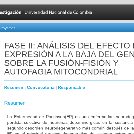
Proyectos
FASE II: ANÁLISIS DEL EFECTO
EXPRESIÓN A LA BAJA DEL GEN
SOBRE LA FUSIÓN-FISIÓN Y
AUTOFAGIA MITOCONDRIAL
Resumen
|
Convocatoria
|
Responsable
Resumen
La Enfermedad de Parkinson(EP) es una enfermedad neurodegen
pérdida selectiva de neuronas dopaminérgicas en la sustancia
segundo desorden neurodegenerativo más común después de la
EP es el principal proceso degenerativo del sistema extrapiram