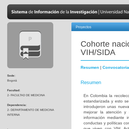
Proyectos
Cohorte naci
VIH/SIDA
Resumen
|
Convocatoria
Sede:
Bogotá
Resumen
Facultad:
En Colombia la recolecc
2- FACULTAD DE MEDICINA
estandarizada y esto se
Dependencia:
introdujeron unas nuev
2- DEPARTAMENTO DE MEDICINA
mejorar la atención y 
INTERNA
información mediante i
conductas y políticas co
que viven con VIH. Act