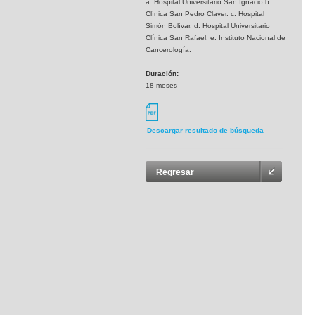
a. Hospital Universitario San Ignacio b.
Clínica San Pedro Claver. c. Hospital
Simón Bolívar. d. Hospital Universitario
Clínica San Rafael. e. Instituto Nacional de
Cancerología.
Duración:
18 meses
Descargar resultado de búsqueda
Regresar