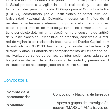
La resistencia bacteriana es un problema de salud pública mundi
la Salud propone a la vigilancia del la resistencia y del uso de
fundamentales para combatirla. El Grupo para el Control de la Re
(GREBO), conformado por 21 Instituciones de tercer nivel de 
Universidad Nacional de Colombia, muestra en 4 años de vigi
resistencia bacteriana y además, comprueba el aumento progres
éstos, especialmente de microorganismos no fermentadores a 
tiene por objeto determinar la relación entre el consumo de antibiót
de 5 Instituciones de Tercer nivel de atención, adscritas a la red 
red de vigilancia de resistencia bacteriana del Distrito Capital, p
de antibióticos (DDD/100 días cama) y la resistencia bacteriana 
durante 5 años. El análisis del comportamiento del fenómeno se
multivariado de series de tiempo. La información generada será de
las políticas de uso de antibióticos y de control y prevención d
Instituciones de alta complejidad en el Distrito Capital.
Convocatoria
Nombre de la
Convocatoria Nacional de Investig
convocatoria:
1. Apoyo a grupos de investigació
Modalidad:
nuevos (MARSUPIAL) a través de 