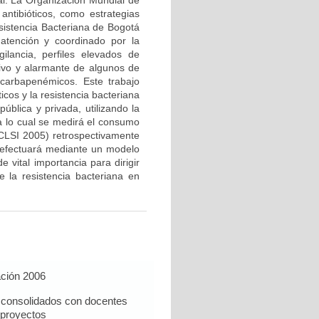
al. La Organización Mundial de
 antibióticos, como estrategias
sistencia Bacteriana de Bogotá
atención y coordinado por la
lancia, perfiles elevados de
ivo y alarmante de algunos de
carbapenémicos. Este trabajo
icos y la resistencia bacteriana
pública y privada, utilizando la
ara lo cual se medirá el consumo
(CLSI 2005) retrospectivamente
 efectuará mediante un modelo
 vital importancia para dirigir
e la resistencia bacteriana en
ación 2006
n consolidados con docentes
proyectos