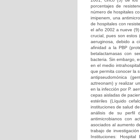
2001, cinco (5) de los
porcentajes de resiste
número de hospitales co
imipenem, una antimicro
de hospitales con resis
el año 2002 a nueve (9)
crucial, pues son estos
aeruginosa, debido a ci
afinidad a la PBP (prot
betalactamasas con se
bacteria. Sin embargo, 
en el medio intrahospital
que permita conocer la s
antipseudomónica (gent
aztreonam) y realizar un
en la infección por P. a
cepas aisladas de pacien
estériles (Líquido cefal
instituciones de salud 
análisis de su perfil
antimicrobianos con ac
asociados al aumento de
trabajo de investigació
Instituciones: Hospital