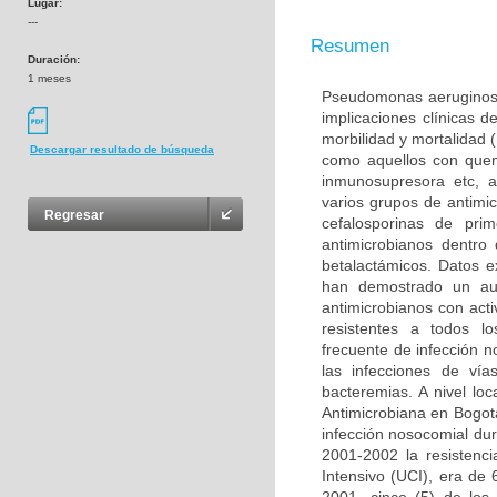
Lugar:
---
Resumen
Duración:
1 meses
Pseudomonas aeruginosa 
implicaciones clínicas 
morbilidad y mortalidad 
Descargar resultado de búsqueda
como aquellos con quem
inmunosupresora etc, a
varios grupos de antimic
Regresar
cefalosporinas de pr
antimicrobianos dentro
betalactámicos. Datos e
han demostrado un au
antimicrobianos con act
resistentes a todos l
frecuente de infección 
las infecciones de vía
bacteremias. A nivel lo
Antimicrobiana en Bogot
infección nosocomial du
2001-2002 la resistenc
Intensivo (UCI), era d