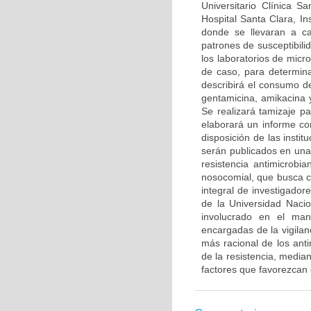
Universitario Clínica Sa
Hospital Santa Clara, I
donde se llevaran a ca
patrones de susceptibili
los laboratorios de micro
de caso, para determinar
describirá el consumo d
gentamicina, amikacina y
Se realizará tamizaje p
elaborará un informe con
disposición de las instit
serán publicados en una
resistencia antimicrobi
nosocomial, que busca co
integral de investigado
de la Universidad Naci
involucrado en el man
encargadas de la vigilanc
más racional de los ant
de la resistencia, media
factores que favorezcan 