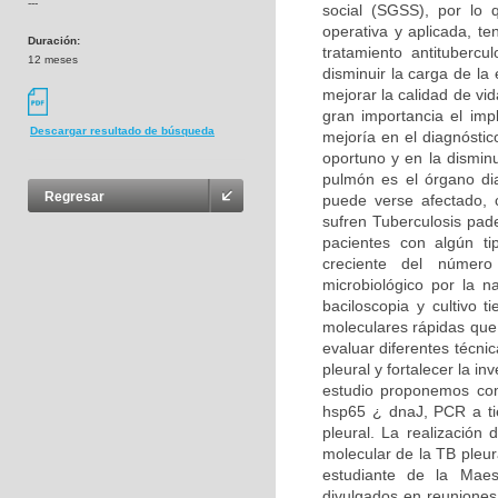
---
social (SGSS), por lo 
operativa y aplicada, t
Duración:
tratamiento antituberc
12 meses
disminuir la carga de la
mejorar la calidad de vid
gran importancia el imp
Descargar resultado de búsqueda
mejoría en el diagnóstic
oportuno y en la dismin
pulmón es el órgano dia
Regresar
puede verse afectado,
sufren Tuberculosis pad
pacientes con algún t
creciente del número 
microbiológico por la 
baciloscopia y cultivo 
moleculares rápidas que 
evaluar diferentes técni
pleural y fortalecer la in
estudio proponemos com
hsp65 ¿ dnaJ, PCR a ti
pleural. La realización 
molecular de la TB pleur
estudiante de la Maest
divulgados en reuniones