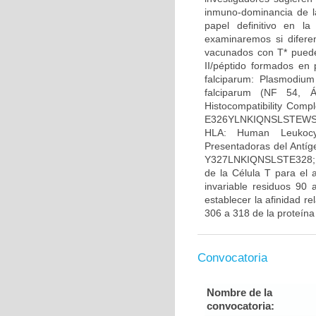
inmuno-dominancia de l
papel definitivo en l
examinaremos si difere
vacunados con T* pueden
II/péptido formados en 
falciparum: Plasmodium
falciparum (NF 54, Á
Histocompatibility Comp
E326YLNKIQNSLSTEWSPCSV
HLA: Human Leukocyt
Presentadoras del Antí
Y327LNKIQNSLSTE328; T
de la Célula T para el 
invariable residuos 90 
establecer la afinidad 
306 a 318 de la proteína
Convocatoria
Nombre de la
convocatoria: