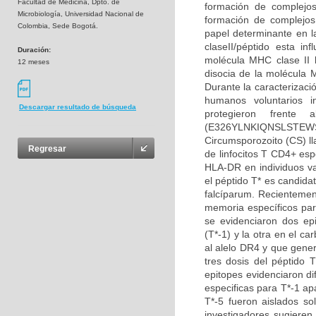
Facultad de Medicina, Dpto. de
formación de complejo
Microbiología, Universidad Nacional de
formación de complejos
Colombia, Sede Bogotá.
papel determinante en l
claseII/péptido esta i
Duración:
molécula MHC clase II 
12 meses
disocia de la molécula 
Durante la caracterizaci
humanos voluntarios i
Descargar resultado de búsqueda
protegieron frente
(E326YLNKIQNSLSTEWS
Circumsporozoito (CS) ll
Regresar
de linfocitos T CD4+ espe
HLA-DR en individuos va
el péptido T* es candida
falcíparum. Recientement
memoria específicos par
se evidenciaron dos ep
(T*-1) y la otra en el c
al alelo DR4 y que gener
tres dosis del péptido T
epitopes evidenciaron d
especificas para T*-1 ap
T*-5 fueron aislados so
investigadores sugieren