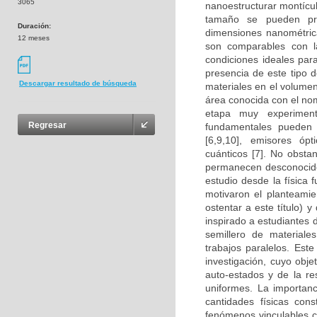
3065
nanoestructurar montícul
tamaño se pueden pre
Duración:
dimensiones nanométric
12 meses
son comparables con l
condiciones ideales par
presencia de este tipo 
Descargar resultado de búsqueda
materiales en el volumen
área conocida con el nom
etapa muy experimen
Regresar
fundamentales pueden m
[6,9,10], emisores ópt
cuánticos [7]. No obsta
permanecen desconocido
estudio desde la física
motivaron el planteamie
ostentar a este título) 
inspirado a estudiantes 
semillero de materiale
trabajos paralelos. Est
investigación, cuyo obje
auto-estados y de la r
uniformes. La importan
cantidades físicas con
fenómenos vinculables co