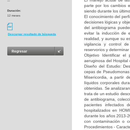
El manejo actual de la
---
parte por los cambios e
siendo durante los últim
Duración:
12 meses
El conocimiento del per
decisiones lógicas y obje
del antibiograma puede
evitar la inducción de 
Descargar resultado de búsqueda
realidad, y aunque su es
vigilancia y control de
reservorios y determinar
Regresar
Objetivo Identificar el
aeruginosa del Hospital
Diseño del Estudio: Des
cepas de Pseudomonas ae
Misericordia, a partir 
líquidos corporales dur
obtenidas. Se analizaran
trata de un estudio descr
de antibiograma, colecci
pacientes infectados d
hospitalizados en HOMI,
durante los años 2013-20
con contaminación o co
Procedimientos - Caracte