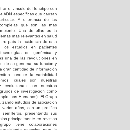
rar el vínculo del fenotipo con
 de ADN específicas que causan
ticular. A diferencia de las
complejas que son las más
ambiente. Una de ellas es la
lemas mas relevantes en salud
tro país la incidencia de esta
 los estudios en pacientes
tecnologías en genómica y
 es una de las revoluciones en
to de su genoma, su función y
La gran cantidad de información
iten conocer la variabilidad
omos, cuales son nuestras
y evolucionan con nuestras
 grupos de investigación como
aplotipos Humanos). El Grupo
lizando estudios de asociación
varios años, con un prolífico
 semilleros, presentando sus
olos principalmente en revistas
 grupo tiene colaboraciones
 propiciando espacios para la