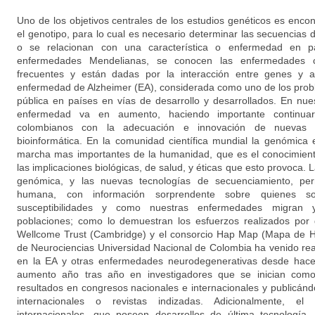
Uno de los objetivos centrales de los estudios genéticos es encont
el genotipo, para lo cual es necesario determinar las secuencias
o se relacionan con una característica o enfermedad en par
enfermedades Mendelianas, se conocen las enfermedades 
frecuentes y están dadas por la interacción entre genes y 
enfermedad de Alzheimer (EA), considerada como uno de los prob
pública en países en vías de desarrollo y desarrollados. En nues
enfermedad va en aumento, haciendo importante continuar
colombianos con la adecuación e innovación de nuevas 
bioinformática. En la comunidad científica mundial la genómica
marcha mas importantes de la humanidad, que es el conocimien
las implicaciones biológicas, de salud, y éticas que esto provoca. 
genómica, y las nuevas tecnologías de secuenciamiento, perm
humana, con información sorprendente sobre quienes s
susceptibilidades y como nuestras enfermedades migran 
poblaciones; como lo demuestran los esfuerzos realizados por
Wellcome Trust (Cambridge) y el consorcio Hap Map (Mapa de H
de Neurociencias Universidad Nacional de Colombia ha venido rea
en la EA y otras enfermedades neurodegenerativas desde hace 
aumento año tras año en investigadores que se inician como
resultados en congresos nacionales e internacionales y publicánd
internacionales o revistas indizadas. Adicionalmente, el
internacionales, que poseen desarrollos de última tecnología,