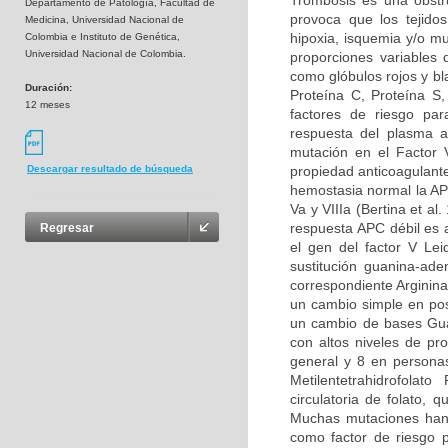
Trombosis es una obstru
Departamento de Patología, Facultad de
provoca que los tejidos
Medicina, Universidad Nacional de
hipoxia, isquemia y/o m
Colombia e Instituto de Genética,
Universidad Nacional de Colombia.
proporciones variables
como glóbulos rojos y bl
Duración:
Proteína C, Proteína S
12 meses
factores de riesgo par
respuesta del plasma a
mutación en el Factor 
propiedad anticoagulante
Descargar resultado de búsqueda
hemostasia normal la APC
Va y VIIIa (Bertina et al
respuesta APC débil es 
Regresar
el gen del factor V Le
sustitución guanina-ad
correspondiente Arginina
un cambio simple en pos
un cambio de bases Guan
con altos niveles de pr
general y 8 en persona
Metilentetrahidrofolat
circulatoria de folato,
Muchas mutaciones han 
como factor de riesgo p