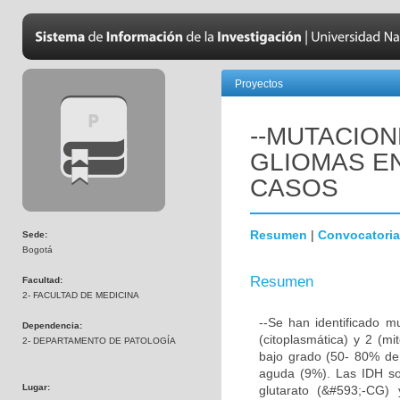
Proyectos
--MUTACION
GLIOMAS EN
CASOS
Resumen
|
Convocatoria
Sede:
Bogotá
Resumen
Facultad:
2- FACULTAD DE MEDICINA
--Se han identificado m
Dependencia:
(citoplasmática) y 2 (mi
2- DEPARTAMENTO DE PATOLOGÍA
bajo grado (50- 80% de 
aguda (9%). Las IDH so
Lugar:
glutarato (&#593;-CG