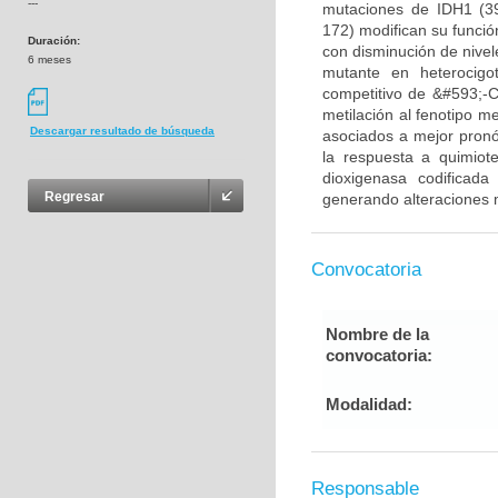
---
mutaciones de IDH1 (3
172) modifican su funció
Duración:
con disminución de nivel
6 meses
mutante en heterocigo
competitivo de &#593;-CG
metilación al fenotipo m
Descargar resultado de búsqueda
asociados a mejor pronós
la respuesta a quimiot
dioxigenasa codificada
Regresar
generando alteraciones m
Convocatoria
Nombre de la
convocatoria:
Modalidad:
Responsable