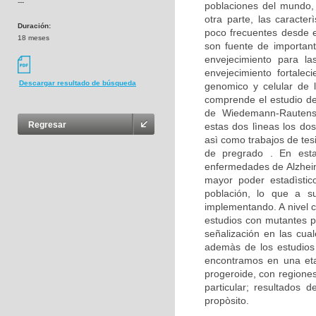
---
poblaciones del mundo,
otra parte, las caracte
Duración:
poco frecuentes desde e
18 meses
son fuente de important
envejecimiento para la
envejecimiento fortalec
Descargar resultado de búsqueda
genomico y celular de 
comprende el estudio d
de Wiedemann-Rautenst
Regresar
estas dos lìneas los dos
asì como trabajos de tes
de pregrado . En est
enfermedades de Alzheim
mayor poder estadìstico
población, lo que a su
implementando. A nivel c
estudios con mutantes p
señalización en las cua
ademàs de los estudios 
encontramos en una eta
progeroide, con regione
particular; resultados
propòsito.