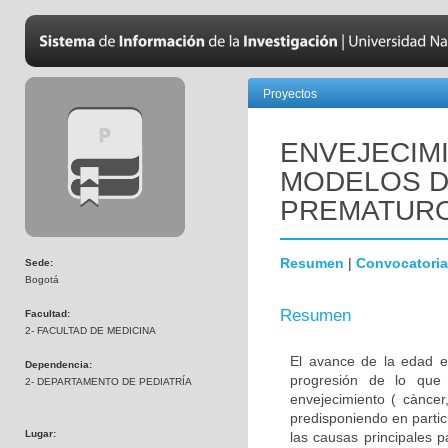
Proyectos
ENVEJECIM
MODELOS D
PREMATUR
Resumen
|
Convocatoria
Sede:
Bogotá
Resumen
Facultad:
2- FACULTAD DE MEDICINA
El avance de la edad e
Dependencia:
progresión de lo que
2- DEPARTAMENTO DE PEDIATRÍA
envejecimiento ( càncer,
predisponiendo en parti
Lugar:
las causas principales 