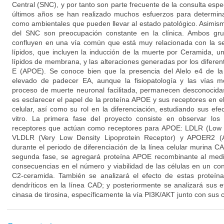
Central (SNC), y por tanto son parte frecuente de la consulta espe
últimos años se han realizado muchos esfuerzos para determinar
como ambientales que pueden llevar al estado patológico. Asimismo
del SNC son preocupación constante en la clínica. Ambos gru
confluyen en una vía común que está muy relacionada con la se
lípidos, que incluyen la inducción de la muerte por Ceramida, 
lípidos de membrana, y las alteraciones generadas por los diferent
E (APOE). Se conoce bien que la presencia del Alelo e4 de 
elevado de padecer EA, aunque la fisiopatología y las vías m
proceso de muerte neuronal facilitada, permanecen desconocidas
es esclarecer el papel de la proteína APOE y sus receptores en e
celular, así como su rol en la diferenciación, estudiando sus ef
vitro. La primera fase del proyecto consiste en observar los
receptores que actúan como receptores para APOE: LDLR (Low D
VLDLR (Very Low Density Lipoprotein Receptor) y APOER2 (Ap
durante el periodo de diferenciación de la línea celular murina CAD
segunda fase, se agregará proteína APOE recombinante al medio
consecuencias en el número y viabilidad de las células en un con
C2-ceramida. También se analizará el efecto de estas proteín
dendríticos en la línea CAD; y posteriormente se analizará sus e
cinasa de tirosina, específicamente la vía PI3K/AKT junto con sus