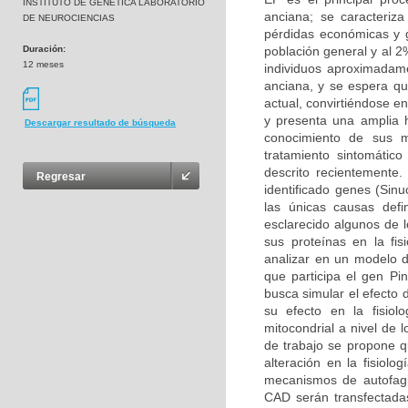
INSTITUTO DE GENETICA LABORATORIO
anciana; se caracteriz
DE NEUROCIENCIAS
pérdidas económicas y g
Duración:
población general y al 
12 meses
individuos aproximadam
anciana, y se espera q
actual, convirtiéndose 
y presenta una amplia h
Descargar resultado de búsqueda
conocimiento de sus m
tratamiento sintomátic
descrito recientemente
Regresar
identificado genes (Sin
las únicas causas def
esclarecido algunos de 
sus proteínas en la fis
analizar en un modelo d
que participa el gen Pin
busca simular el efecto 
su efecto en la fisio
mitocondrial a nivel de 
de trabajo se propone q
alteración en la fisiolo
mecanismos de autofagi
CAD serán transfectadas