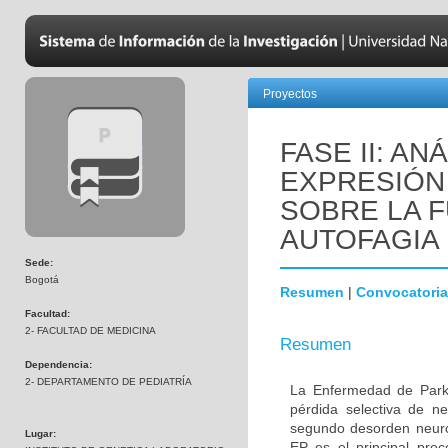
Proyectos
FASE II: AN
EXPRESIÓN 
SOBRE LA F
AUTOFAGIA
Sede:
Bogotá
Resumen
|
Convocatoria
Facultad:
2- FACULTAD DE MEDICINA
Resumen
Dependencia:
2- DEPARTAMENTO DE PEDIATRÍA
La Enfermedad de Parki
pérdida selectiva de n
segundo desorden neur
Lugar:
EP es el principal proc