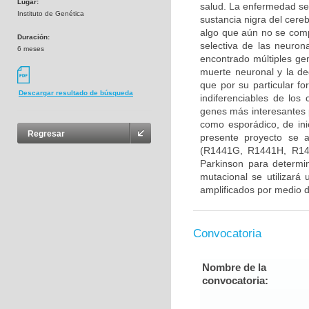
Lugar:
salud. La enfermedad se
Instituto de Genética
sustancia nigra del cere
algo que aún no se com
Duración:
selectiva de las neuron
6 meses
encontrado múltiples gen
muerte neuronal y la d
que por su particular f
Descargar resultado de búsqueda
indiferenciables de lo
genes más interesantes 
como esporádico, de ini
Regresar
presente proyecto se 
(R1441G, R1441H, R14
Parkinson para determin
mutacional se utilizará
amplificados por medio d
Convocatoria
Nombre de la
convocatoria: