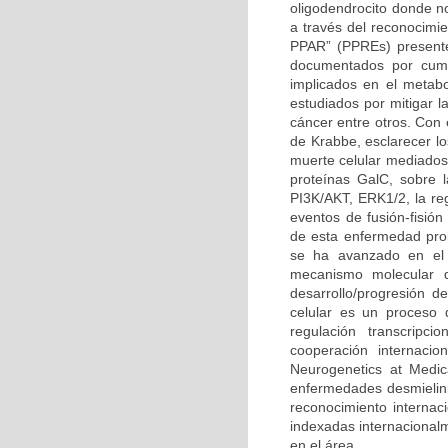
oligodendrocito donde n
a través del reconocimi
PPAR” (PPREs) presente
documentados por cump
implicados en el metabo
estudiados por mitigar l
cáncer entre otros. Con
de Krabbe, esclarecer l
muerte celular mediados 
proteínas GalC, sobre l
PI3K/AKT, ERK1/2, la reg
eventos de fusión-fisión
de esta enfermedad prob
se ha avanzado en el 
mecanismo molecular q
desarrollo/progresión 
celular es un proceso 
regulación transcripc
cooperación internacio
Neurogenetics at Medic
enfermedades desmielini
reconocimiento internaci
indexadas internacional
en el área.