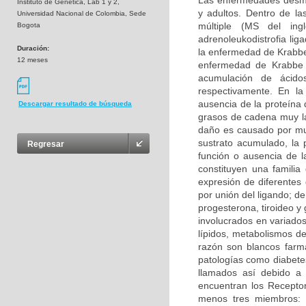
Las enfermedades desmie
Instituto de Genetica, Lab 1 y 2,
y adultos. Dentro de la
Universidad Nacional de Colombia, Sede
múltiple (MS del inglé
Bogota
adrenoleukodistrofia li
Duración:
la enfermedad de Krabbe 
12 meses
enfermedad de Krabbe s
acumulación de ácidos
respectivamente. En la
ausencia de la proteína 
Descargar resultado de búsqueda
grasos de cadena muy la
daño es causado por mu
sustrato acumulado, la 
Regresar
función o ausencia de 
constituyen una familia
expresión de diferentes
por unión del ligando; d
progesterona, tiroideo y
involucrados en variados
lípidos, metabolismos de
razón son blancos farma
patologías como diabetes
llamados así debido a 
encuentran los Receptor
menos tres miembros: 