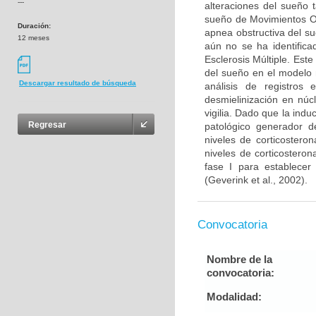
---
alteraciones del sueño 
sueño de Movimientos O
Duración:
apnea obstructiva del s
12 meses
aún no se ha identifica
Esclerosis Múltiple. Este
del sueño en el modelo 
Descargar resultado de búsqueda
análisis de registros 
desmielinización en núc
vigilia. Dado que la ind
Regresar
patológico generador de
niveles de corticostero
niveles de corticosteron
fase I para establecer
(Geverink et al., 2002).
Convocatoria
Nombre de la
convocatoria:
Modalidad: