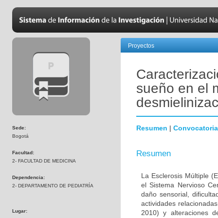
Proyectos
Caracterizaci
sueño en el 
desmielinizac
Resumen
|
Convocatoria
Sede:
Bogotá
Resumen
Facultad:
2- FACULTAD DE MEDICINA
La Esclerosis Múltiple 
Dependencia:
el Sistema Nervioso Cen
2- DEPARTAMENTO DE PEDIATRÍA
daño sensorial, dificult
actividades relacionada
Lugar:
2010) y alteraciones 