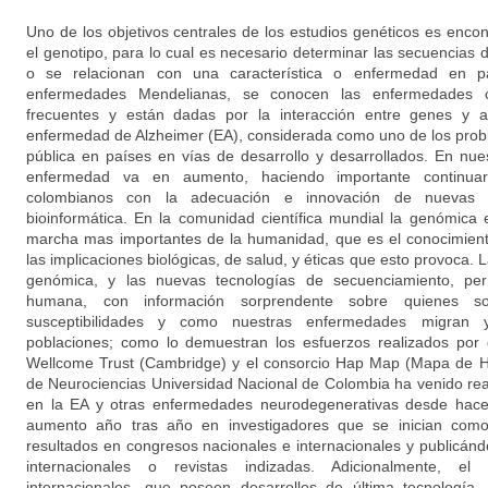
Uno de los objetivos centrales de los estudios genéticos es encont
el genotipo, para lo cual es necesario determinar las secuencias
o se relacionan con una característica o enfermedad en par
enfermedades Mendelianas, se conocen las enfermedades 
frecuentes y están dadas por la interacción entre genes y 
enfermedad de Alzheimer (EA), considerada como uno de los prob
pública en países en vías de desarrollo y desarrollados. En nues
enfermedad va en aumento, haciendo importante continuar
colombianos con la adecuación e innovación de nuevas 
bioinformática. En la comunidad científica mundial la genómica
marcha mas importantes de la humanidad, que es el conocimien
las implicaciones biológicas, de salud, y éticas que esto provoca. 
genómica, y las nuevas tecnologías de secuenciamiento, perm
humana, con información sorprendente sobre quienes s
susceptibilidades y como nuestras enfermedades migran 
poblaciones; como lo demuestran los esfuerzos realizados por
Wellcome Trust (Cambridge) y el consorcio Hap Map (Mapa de H
de Neurociencias Universidad Nacional de Colombia ha venido rea
en la EA y otras enfermedades neurodegenerativas desde hace 
aumento año tras año en investigadores que se inician como
resultados en congresos nacionales e internacionales y publicánd
internacionales o revistas indizadas. Adicionalmente, el
internacionales, que poseen desarrollos de última tecnología,