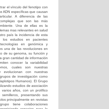
rar el vínculo del fenotipo con
 de ADN específicas que causan
ticular. A diferencia de las
complejas que son las más
ambiente. Una de ellas es la
lemas mas relevantes en salud
tro país la incidencia de esta
 los estudios en pacientes
tecnologías en genómica y
 es una de las revoluciones en
to de su genoma, su función y
La gran cantidad de información
iten conocer la variabilidad
omos, cuales son nuestras
y evolucionan con nuestras
 grupos de investigación como
aplotipos Humanos). El Grupo
lizando estudios de asociación
varios años, con un prolífico
 semilleros, presentando sus
olos principalmente en revistas
 grupo tiene colaboraciones
 propiciando espacios para la