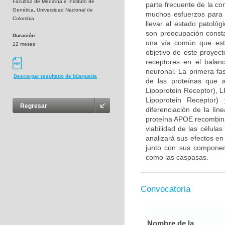
Facultad de Medicina e Instituto de
parte frecuente de la co
Genética, Universidad Nacional de
muchos esfuerzos para 
Colombia
llevar al estado patológ
son preocupación consta
Duración:
una vía común que esta
12 meses
objetivo de este proyec
receptores en el balan
neuronal. La primera fa
Descargar resultado de búsqueda
de las proteínas que 
Lipoprotein Receptor), 
Lipoprotein Receptor
Regresar
diferenciación de la lín
proteína APOE recombina
viabilidad de las célula
analizará sus efectos en
junto con sus component
como las caspasas.
Convocatoria
Nombre de la