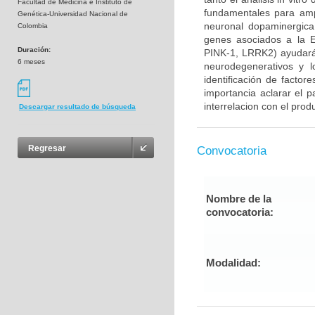
Facultad de Medicina e Instituto de
fundamentales para ampl
Genética-Universidad Nacional de
neuronal dopaminergica 
Colombia
genes asociados a la E
Duración:
PINK-1, LRRK2) ayudará
6 meses
neurodegenerativos y l
identificación de factor
importancia aclarar el p
interrelacion con el prod
Descargar resultado de búsqueda
Regresar
Convocatoria
Nombre de la
convocatoria:
Modalidad: