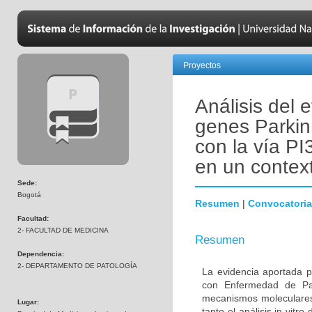
Proyectos
Análisis del 
genes Parkin
con la vía PI
en un contex
Sede:
Bogotá
Resumen
|
Convocatoria
Facultad:
2- FACULTAD DE MEDICINA
Resumen
Dependencia:
2- DEPARTAMENTO DE PATOLOGÍA
La evidencia aportada p
con Enfermedad de Par
mecanismos moleculares 
Lugar:
tanto el análisis in vitr