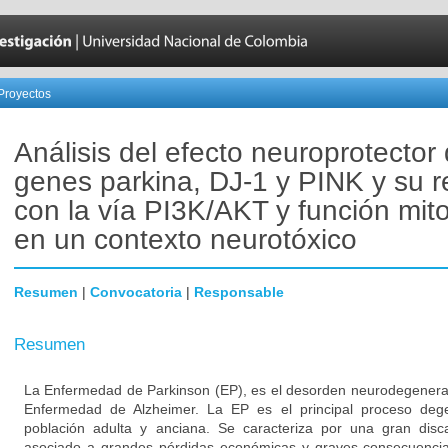
Proyectos
Análisis del efecto neuroprotector 
genes parkina, DJ-1 y PINK y su r
con la vía PI3K/AKT y función mito
en un contexto neurotóxico
Resumen
|
Convocatoria
|
Responsable
Resumen
La Enfermedad de Parkinson (EP), es el desorden neurodegener
Enfermedad de Alzheimer. La EP es el principal proceso degen
población adulta y anciana. Se caracteriza por una gran disc
asociado a grandes pérdidas económicas y graves consecuencias