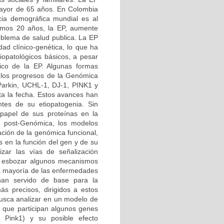
 mayor de 65 años. En Colombia
ia demográfica mundial es al
imos 20 años, la EP, aumente
roblema de salud publica. La EP
d clínico-genética, lo que ha
iopatológicos básicos, a pesar
tico de la EP. Algunas formas
 los progresos de la Genómica
 Parkin, UCHL-1, DJ-1, PINK1 y
ta la fecha. Estos avances han
tes de su etiopatogenia. Sin
papel de sus proteínas en la
ra post-Genómica, los modelos
ción de la genómica funcional,
s en la función del gen y de su
izar las vías de señalización
do esbozar algunos mecanismos
 la mayoría de las enfermedades
 han servido de base para la
ás precisos, dirigidos a estos
busca analizar en un modelo de
 que participan algunos genes
 Pink1) y su posible efecto