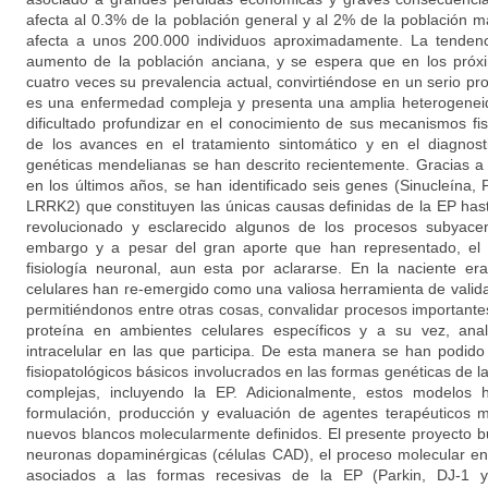
afecta al 0.3% de la población general y al 2% de la población
afecta a unos 200.000 individuos aproximadamente. La tendenc
aumento de la población anciana, y se espera que en los próx
cuatro veces su prevalencia actual, convirtiéndose en un serio p
es una enfermedad compleja y presenta una amplia heterogeneida
dificultado profundizar en el conocimiento de sus mecanismos fis
de los avances en el tratamiento sintomático y en el diagnos
genéticas mendelianas se han descrito recientemente. Gracias a
en los últimos años, se han identificado seis genes (Sinucleína,
LRRK2) que constituyen las únicas causas definidas de la EP has
revolucionado y esclarecido algunos de los procesos subyacen
embargo y a pesar del gran aporte que han representado, el 
fisiología neuronal, aun esta por aclararse. En la naciente e
celulares han re-emergido como una valiosa herramienta de valida
permitiéndonos entre otras cosas, convalidar procesos importante
proteína en ambientes celulares específicos y a su vez, anal
intracelular en las que participa. De esta manera se han podi
fisiopatológicos básicos involucrados en las formas genéticas de
complejas, incluyendo la EP. Adicionalmente, estos modelos
formulación, producción y evaluación de agentes terapéuticos m
nuevos blancos molecularmente definidos. El presente proyecto 
neuronas dopaminérgicas (células CAD), el proceso molecular en
asociados a las formas recesivas de la EP (Parkin, DJ-1 y