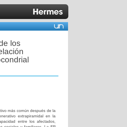
de los
elación
condrial
ativo más común después de la
erativo extrapiramidal en la
apacidad entre los afectados,
 sociales y familiares. La EP