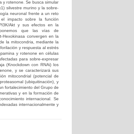
a y rotenone. Se busca simular
1) silvestre murino y la sobre-
logía neuronal frente a un reto
el impacto sobre la función
PI3K/Akt y sus efectos en la
roponemos que las vías de
kt-Hexokinasa convergen en la
 de la mitocondria, mediante la
forilación y respuesta al estrés
opamina y rotenone en células
sfectadas para sobre-expresar
baja (Knockdown con RNAi) los
enone, y se caracterizará sus
ción mitocondrial (potencial de
proteasomal (ubiquitinación), y
 un fortalecimiento del Grupo de
erativas y en la formación de
onocimiento internacional. Se
 indexadas internacionalmente y