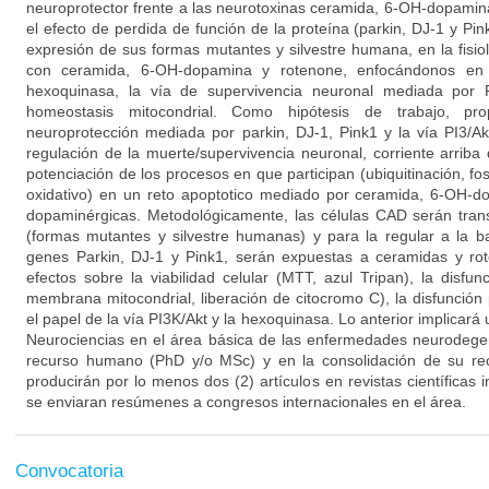
neuroprotector frente a las neurotoxinas ceramida, 6-OH-dopamin
el efecto de perdida de función de la proteína (parkin, DJ-1 y Pink
expresión de sus formas mutantes y silvestre humana, en la fisio
con ceramida, 6-OH-dopamina y rotenone, enfocándonos en 
hexoquinasa, la vía de supervivencia neuronal mediada por 
homeostasis mitocondrial. Como hipótesis de trabajo, p
neuroprotección mediada por parkin, DJ-1, Pink1 y la vía PI3/A
regulación de la muerte/supervivencia neuronal, corriente arriba
potenciación de los procesos en que participan (ubiquitinación, fos
oxidativo) en un reto apoptotico mediado por ceramida, 6-OH-d
dopaminérgicas. Metodológicamente, las células CAD serán tran
(formas mutantes y silvestre humanas) y para la regular a la 
genes Parkin, DJ-1 y Pink1, serán expuestas a ceramidas y rot
efectos sobre la viabilidad celular (MTT, azul Tripan), la disfun
membrana mitocondrial, liberación de citocromo C), la disfunción 
el papel de la vía PI3K/Akt y la hexoquinasa. Lo anterior implicará
Neurociencias en el área básica de las enfermedades neurodegen
recurso humano (PhD y/o MSc) y en la consolidación de su rec
producirán por lo menos dos (2) artículos en revistas científicas
se enviaran resúmenes a congresos internacionales en el área.
Convocatoria